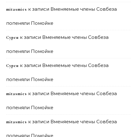
к записи
Вменяемые члены Совбеза
mitasmies
попеняли Помойке
к записи
Вменяемые члены Совбеза
Сурен
попеняли Помойке
к записи
Вменяемые члены Совбеза
Сурен
попеняли Помойке
к записи
Вменяемые члены Совбеза
mitasmies
попеняли Помойке
к записи
Вменяемые члены Совбеза
mitasmies
попеняли Помойке