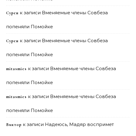
к записи
Вменяемые члены Совбеза
Сурен
попеняли Помойке
к записи
Вменяемые члены Совбеза
Сурен
попеняли Помойке
к записи
Вменяемые члены Совбеза
mitasmies
попеняли Помойке
к записи
Вменяемые члены Совбеза
mitasmies
попеняли Помойке
к записи
Надеюсь, Мадяр воспримет
Виктор