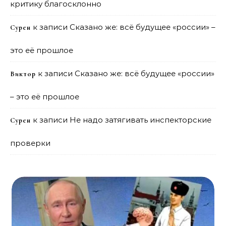
критику благосклонно
к записи
Сказано же: всё будущее «россии» –
Сурен
это её прошлое
к записи
Сказано же: всё будущее «россии»
Виктор
– это её прошлое
к записи
Не надо затягивать инспекторские
Сурен
проверки