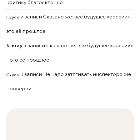
критику благосклонно
к записи
Сказано же: всё будущее «россии» –
Сурен
это её прошлое
к записи
Сказано же: всё будущее «россии»
Виктор
– это её прошлое
к записи
Не надо затягивать инспекторские
Сурен
проверки