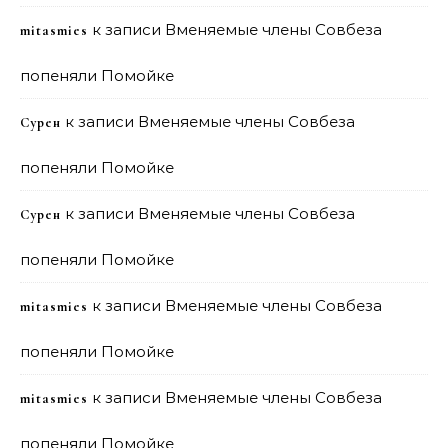
к записи
Вменяемые члены Совбеза
mitasmies
попеняли Помойке
к записи
Вменяемые члены Совбеза
Сурен
попеняли Помойке
к записи
Вменяемые члены Совбеза
Сурен
попеняли Помойке
к записи
Вменяемые члены Совбеза
mitasmies
попеняли Помойке
к записи
Вменяемые члены Совбеза
mitasmies
попеняли Помойке