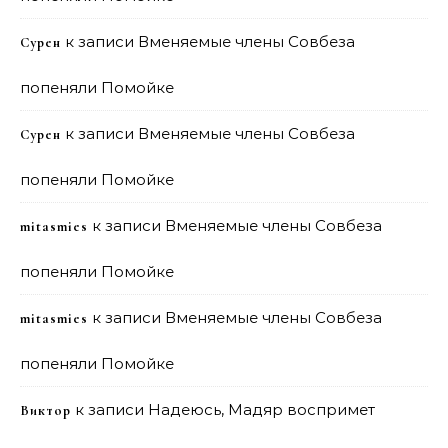
к записи
Вменяемые члены Совбеза
Сурен
попеняли Помойке
к записи
Вменяемые члены Совбеза
Сурен
попеняли Помойке
к записи
Вменяемые члены Совбеза
mitasmies
попеняли Помойке
к записи
Вменяемые члены Совбеза
mitasmies
попеняли Помойке
к записи
Надеюсь, Мадяр воспримет
Виктор