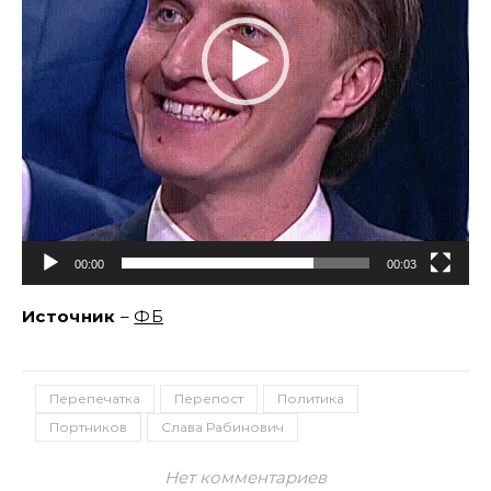
00:00
00:03
Источник
–
ФБ
Перепечатка
Перепост
Политика
Портников
Слава Рабинович
Нет комментариев