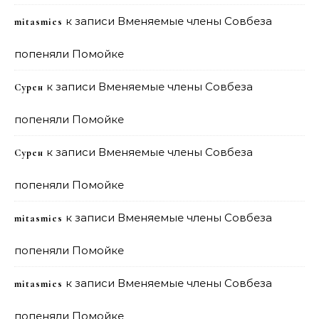
к записи
Вменяемые члены Совбеза
mitasmies
попеняли Помойке
к записи
Вменяемые члены Совбеза
Сурен
попеняли Помойке
к записи
Вменяемые члены Совбеза
Сурен
попеняли Помойке
к записи
Вменяемые члены Совбеза
mitasmies
попеняли Помойке
к записи
Вменяемые члены Совбеза
mitasmies
попеняли Помойке