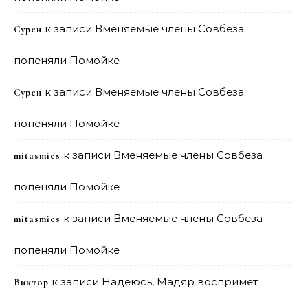
к записи
Вменяемые члены Совбеза
Сурен
попеняли Помойке
к записи
Вменяемые члены Совбеза
Сурен
попеняли Помойке
к записи
Вменяемые члены Совбеза
mitasmies
попеняли Помойке
к записи
Вменяемые члены Совбеза
mitasmies
попеняли Помойке
к записи
Надеюсь, Мадяр воспримет
Виктор