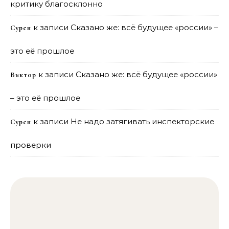
критику благосклонно
к записи
Сказано же: всё будущее «россии» –
Сурен
это её прошлое
к записи
Сказано же: всё будущее «россии»
Виктор
– это её прошлое
к записи
Не надо затягивать инспекторские
Сурен
проверки