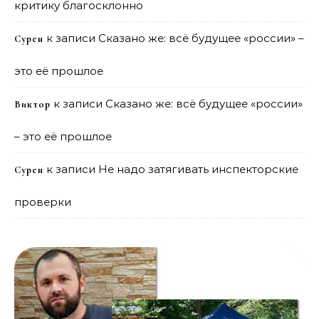
критику благосклонно
к записи
Сказано же: всё будущее «россии» –
Сурен
это её прошлое
к записи
Сказано же: всё будущее «россии»
Виктор
– это её прошлое
к записи
Не надо затягивать инспекторские
Сурен
проверки