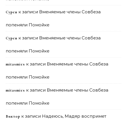
к записи
Вменяемые члены Совбеза
Сурен
попеняли Помойке
к записи
Вменяемые члены Совбеза
Сурен
попеняли Помойке
к записи
Вменяемые члены Совбеза
mitasmies
попеняли Помойке
к записи
Вменяемые члены Совбеза
mitasmies
попеняли Помойке
к записи
Надеюсь, Мадяр воспримет
Виктор