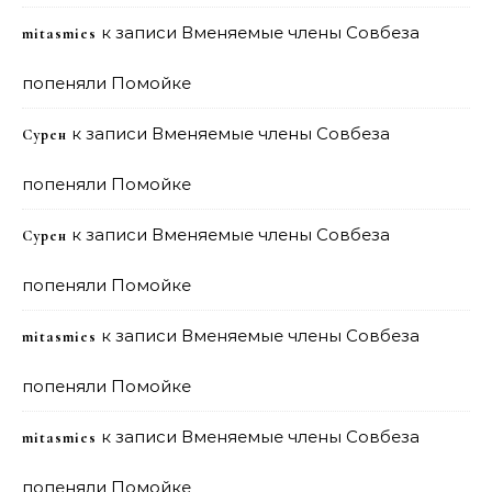
к записи
Вменяемые члены Совбеза
mitasmies
попеняли Помойке
к записи
Вменяемые члены Совбеза
Сурен
попеняли Помойке
к записи
Вменяемые члены Совбеза
Сурен
попеняли Помойке
к записи
Вменяемые члены Совбеза
mitasmies
попеняли Помойке
к записи
Вменяемые члены Совбеза
mitasmies
попеняли Помойке