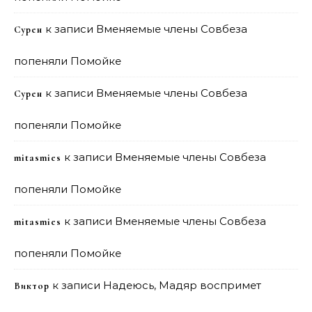
к записи
Вменяемые члены Совбеза
Сурен
попеняли Помойке
к записи
Вменяемые члены Совбеза
Сурен
попеняли Помойке
к записи
Вменяемые члены Совбеза
mitasmies
попеняли Помойке
к записи
Вменяемые члены Совбеза
mitasmies
попеняли Помойке
к записи
Надеюсь, Мадяр воспримет
Виктор