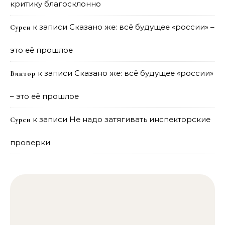
критику благосклонно
к записи
Сказано же: всё будущее «россии» –
Сурен
это её прошлое
к записи
Сказано же: всё будущее «россии»
Виктор
– это её прошлое
к записи
Не надо затягивать инспекторские
Сурен
проверки