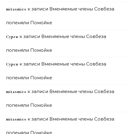
к записи
Вменяемые члены Совбеза
mitasmies
попеняли Помойке
к записи
Вменяемые члены Совбеза
Сурен
попеняли Помойке
к записи
Вменяемые члены Совбеза
Сурен
попеняли Помойке
к записи
Вменяемые члены Совбеза
mitasmies
попеняли Помойке
к записи
Вменяемые члены Совбеза
mitasmies
попеняли Помойке