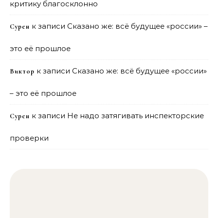
критику благосклонно
к записи
Сказано же: всё будущее «россии» –
Сурен
это её прошлое
к записи
Сказано же: всё будущее «россии»
Виктор
– это её прошлое
к записи
Не надо затягивать инспекторские
Сурен
проверки