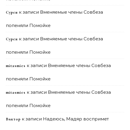
к записи
Вменяемые члены Совбеза
Сурен
попеняли Помойке
к записи
Вменяемые члены Совбеза
Сурен
попеняли Помойке
к записи
Вменяемые члены Совбеза
mitasmies
попеняли Помойке
к записи
Вменяемые члены Совбеза
mitasmies
попеняли Помойке
к записи
Надеюсь, Мадяр воспримет
Виктор