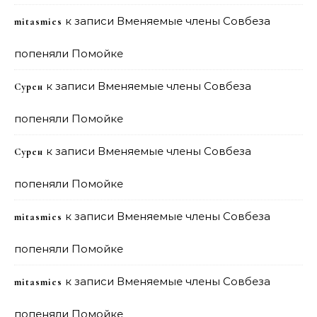
к записи
Вменяемые члены Совбеза
mitasmies
попеняли Помойке
к записи
Вменяемые члены Совбеза
Сурен
попеняли Помойке
к записи
Вменяемые члены Совбеза
Сурен
попеняли Помойке
к записи
Вменяемые члены Совбеза
mitasmies
попеняли Помойке
к записи
Вменяемые члены Совбеза
mitasmies
попеняли Помойке