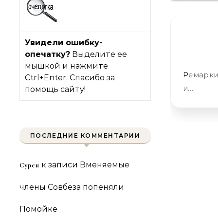
Увидели ошибку-
опечатку?
Выделите ее
мышкой и нажмите
Ремарки «Слова» Сейчас я вам всё расскажу, и тогда видео можно
Ctrl+Enter. Спасибо за
и…
помощь сайту!
ПОСЛЕДНИЕ КОММЕНТАРИИ
к записи
Вменяемые
Сурен
члены Совбеза попеняли
Помойке