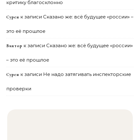
критику благосклонно
к записи
Сказано же: всё будущее «россии» –
Сурен
это её прошлое
к записи
Сказано же: всё будущее «россии»
Виктор
– это её прошлое
к записи
Не надо затягивать инспекторские
Сурен
проверки