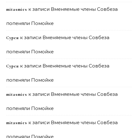
к записи
Вменяемые члены Совбеза
mitasmies
попеняли Помойке
к записи
Вменяемые члены Совбеза
Сурен
попеняли Помойке
к записи
Вменяемые члены Совбеза
Сурен
попеняли Помойке
к записи
Вменяемые члены Совбеза
mitasmies
попеняли Помойке
к записи
Вменяемые члены Совбеза
mitasmies
попеняли Помойке