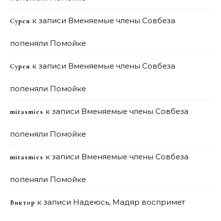
к записи
Вменяемые члены Совбеза
Сурен
попеняли Помойке
к записи
Вменяемые члены Совбеза
Сурен
попеняли Помойке
к записи
Вменяемые члены Совбеза
mitasmies
попеняли Помойке
к записи
Вменяемые члены Совбеза
mitasmies
попеняли Помойке
к записи
Надеюсь, Мадяр воспримет
Виктор