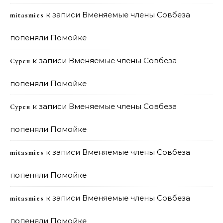
к записи
Вменяемые члены Совбеза
mitasmies
попеняли Помойке
к записи
Вменяемые члены Совбеза
Сурен
попеняли Помойке
к записи
Вменяемые члены Совбеза
Сурен
попеняли Помойке
к записи
Вменяемые члены Совбеза
mitasmies
попеняли Помойке
к записи
Вменяемые члены Совбеза
mitasmies
попеняли Помойке