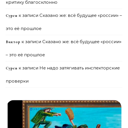
критику благосклонно
к записи
Сказано же: всё будущее «россии» –
Сурен
это её прошлое
к записи
Сказано же: всё будущее «россии»
Виктор
– это её прошлое
к записи
Не надо затягивать инспекторские
Сурен
проверки