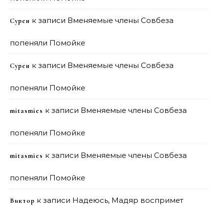
к записи
Вменяемые члены Совбеза
Сурен
попеняли Помойке
к записи
Вменяемые члены Совбеза
Сурен
попеняли Помойке
к записи
Вменяемые члены Совбеза
mitasmies
попеняли Помойке
к записи
Вменяемые члены Совбеза
mitasmies
попеняли Помойке
к записи
Надеюсь, Мадяр воспримет
Виктор