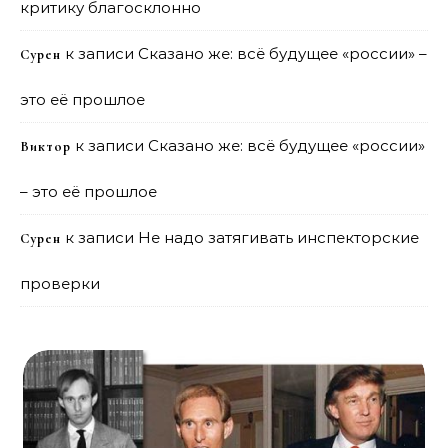
критику благосклонно
к записи
Сказано же: всё будущее «россии» –
Сурен
это её прошлое
к записи
Сказано же: всё будущее «россии»
Виктор
– это её прошлое
к записи
Не надо затягивать инспекторские
Сурен
проверки