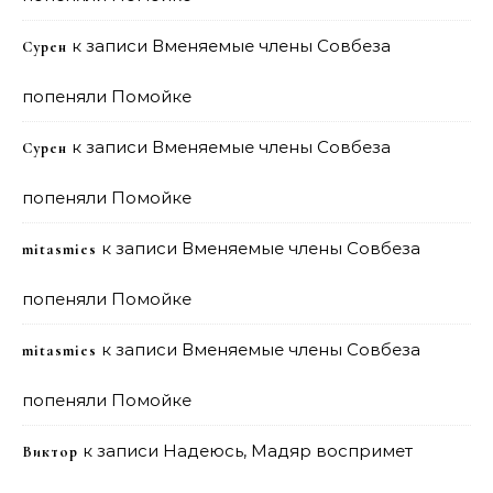
к записи
Вменяемые члены Совбеза
Сурен
попеняли Помойке
к записи
Вменяемые члены Совбеза
Сурен
попеняли Помойке
к записи
Вменяемые члены Совбеза
mitasmies
попеняли Помойке
к записи
Вменяемые члены Совбеза
mitasmies
попеняли Помойке
к записи
Надеюсь, Мадяр воспримет
Виктор