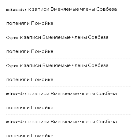
к записи
Вменяемые члены Совбеза
mitasmies
попеняли Помойке
к записи
Вменяемые члены Совбеза
Сурен
попеняли Помойке
к записи
Вменяемые члены Совбеза
Сурен
попеняли Помойке
к записи
Вменяемые члены Совбеза
mitasmies
попеняли Помойке
к записи
Вменяемые члены Совбеза
mitasmies
попеняли Помойке