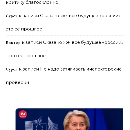
критику благосклонно
к записи
Сказано же: всё будущее «россии» –
Сурен
это её прошлое
к записи
Сказано же: всё будущее «россии»
Виктор
– это её прошлое
к записи
Не надо затягивать инспекторские
Сурен
проверки