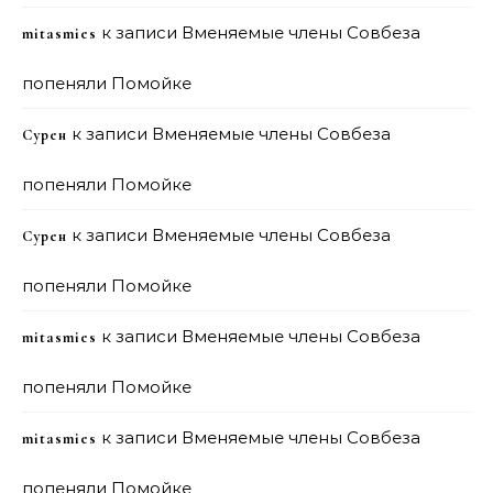
к записи
Вменяемые члены Совбеза
mitasmies
попеняли Помойке
к записи
Вменяемые члены Совбеза
Сурен
попеняли Помойке
к записи
Вменяемые члены Совбеза
Сурен
попеняли Помойке
к записи
Вменяемые члены Совбеза
mitasmies
попеняли Помойке
к записи
Вменяемые члены Совбеза
mitasmies
попеняли Помойке