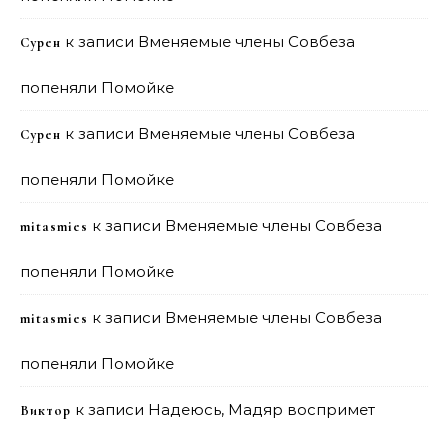
к записи
Вменяемые члены Совбеза
Сурен
попеняли Помойке
к записи
Вменяемые члены Совбеза
Сурен
попеняли Помойке
к записи
Вменяемые члены Совбеза
mitasmies
попеняли Помойке
к записи
Вменяемые члены Совбеза
mitasmies
попеняли Помойке
к записи
Надеюсь, Мадяр воспримет
Виктор