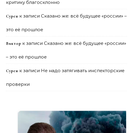
критику благосклонно
к записи
Сказано же: всё будущее «россии» –
Сурен
это её прошлое
к записи
Сказано же: всё будущее «россии»
Виктор
– это её прошлое
к записи
Не надо затягивать инспекторские
Сурен
проверки