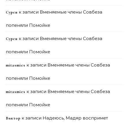
к записи
Вменяемые члены Совбеза
Сурен
попеняли Помойке
к записи
Вменяемые члены Совбеза
Сурен
попеняли Помойке
к записи
Вменяемые члены Совбеза
mitasmies
попеняли Помойке
к записи
Вменяемые члены Совбеза
mitasmies
попеняли Помойке
к записи
Надеюсь, Мадяр воспримет
Виктор