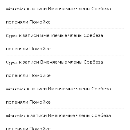
к записи
Вменяемые члены Совбеза
mitasmies
попеняли Помойке
к записи
Вменяемые члены Совбеза
Сурен
попеняли Помойке
к записи
Вменяемые члены Совбеза
Сурен
попеняли Помойке
к записи
Вменяемые члены Совбеза
mitasmies
попеняли Помойке
к записи
Вменяемые члены Совбеза
mitasmies
попеняли Помойке