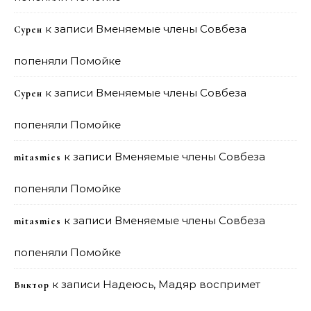
к записи
Вменяемые члены Совбеза
Сурен
попеняли Помойке
к записи
Вменяемые члены Совбеза
Сурен
попеняли Помойке
к записи
Вменяемые члены Совбеза
mitasmies
попеняли Помойке
к записи
Вменяемые члены Совбеза
mitasmies
попеняли Помойке
к записи
Надеюсь, Мадяр воспримет
Виктор