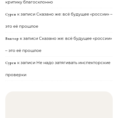
критику благосклонно
к записи
Сказано же: всё будущее «россии» –
Сурен
это её прошлое
к записи
Сказано же: всё будущее «россии»
Виктор
– это её прошлое
к записи
Не надо затягивать инспекторские
Сурен
проверки