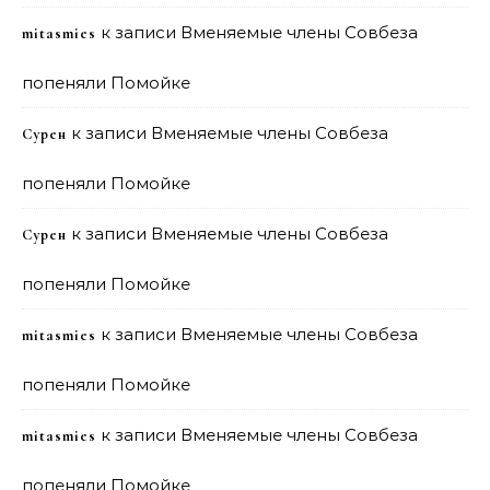
к записи
Вменяемые члены Совбеза
mitasmies
попеняли Помойке
к записи
Вменяемые члены Совбеза
Сурен
попеняли Помойке
к записи
Вменяемые члены Совбеза
Сурен
попеняли Помойке
к записи
Вменяемые члены Совбеза
mitasmies
попеняли Помойке
к записи
Вменяемые члены Совбеза
mitasmies
попеняли Помойке