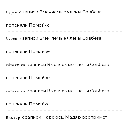
к записи
Вменяемые члены Совбеза
Сурен
попеняли Помойке
к записи
Вменяемые члены Совбеза
Сурен
попеняли Помойке
к записи
Вменяемые члены Совбеза
mitasmies
попеняли Помойке
к записи
Вменяемые члены Совбеза
mitasmies
попеняли Помойке
к записи
Надеюсь, Мадяр воспримет
Виктор