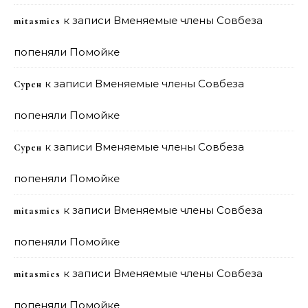
к записи
Вменяемые члены Совбеза
mitasmies
попеняли Помойке
к записи
Вменяемые члены Совбеза
Сурен
попеняли Помойке
к записи
Вменяемые члены Совбеза
Сурен
попеняли Помойке
к записи
Вменяемые члены Совбеза
mitasmies
попеняли Помойке
к записи
Вменяемые члены Совбеза
mitasmies
попеняли Помойке