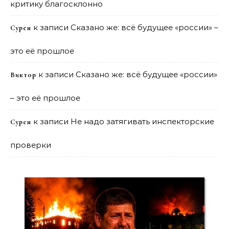
критику благосклонно
к записи
Сказано же: всё будущее «россии» –
Сурен
это её прошлое
к записи
Сказано же: всё будущее «россии»
Виктор
– это её прошлое
к записи
Не надо затягивать инспекторские
Сурен
проверки