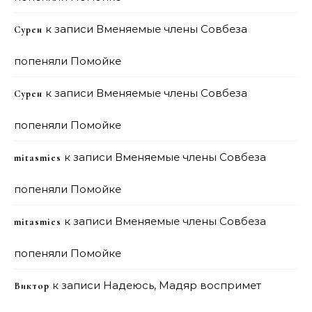
к записи
Вменяемые члены Совбеза
Сурен
попеняли Помойке
к записи
Вменяемые члены Совбеза
Сурен
попеняли Помойке
к записи
Вменяемые члены Совбеза
mitasmies
попеняли Помойке
к записи
Вменяемые члены Совбеза
mitasmies
попеняли Помойке
к записи
Надеюсь, Мадяр воспримет
Виктор