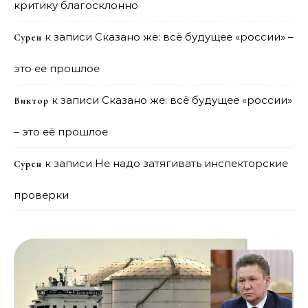
критику благосклонно
к записи
Сказано же: всё будущее «россии» –
Сурен
это её прошлое
к записи
Сказано же: всё будущее «россии»
Виктор
– это её прошлое
к записи
Не надо затягивать инспекторские
Сурен
проверки