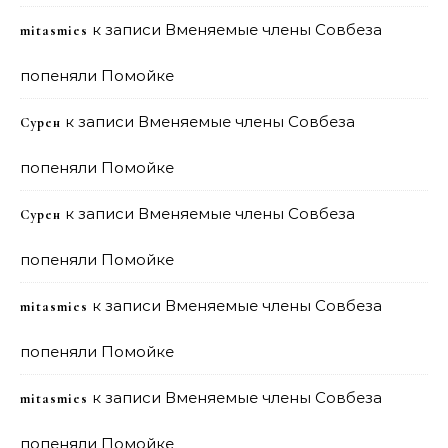
к записи
Вменяемые члены Совбеза
mitasmies
попеняли Помойке
к записи
Вменяемые члены Совбеза
Сурен
попеняли Помойке
к записи
Вменяемые члены Совбеза
Сурен
попеняли Помойке
к записи
Вменяемые члены Совбеза
mitasmies
попеняли Помойке
к записи
Вменяемые члены Совбеза
mitasmies
попеняли Помойке