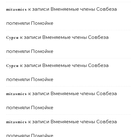
к записи
Вменяемые члены Совбеза
mitasmies
попеняли Помойке
к записи
Вменяемые члены Совбеза
Сурен
попеняли Помойке
к записи
Вменяемые члены Совбеза
Сурен
попеняли Помойке
к записи
Вменяемые члены Совбеза
mitasmies
попеняли Помойке
к записи
Вменяемые члены Совбеза
mitasmies
попеняли Помойке