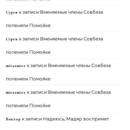
к записи
Вменяемые члены Совбеза
Сурен
попеняли Помойке
к записи
Вменяемые члены Совбеза
Сурен
попеняли Помойке
к записи
Вменяемые члены Совбеза
mitasmies
попеняли Помойке
к записи
Вменяемые члены Совбеза
mitasmies
попеняли Помойке
к записи
Надеюсь, Мадяр воспримет
Виктор