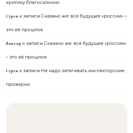
критику благосклонно
к записи
Сказано же: всё будущее «россии» –
Сурен
это её прошлое
к записи
Сказано же: всё будущее «россии»
Виктор
– это её прошлое
к записи
Не надо затягивать инспекторские
Сурен
проверки