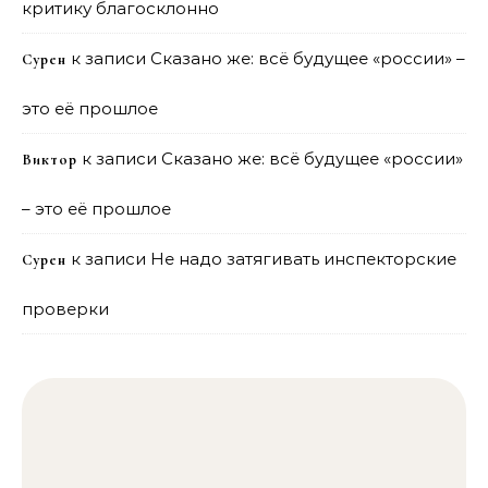
критику благосклонно
к записи
Сказано же: всё будущее «россии» –
Сурен
это её прошлое
к записи
Сказано же: всё будущее «россии»
Виктор
– это её прошлое
к записи
Не надо затягивать инспекторские
Сурен
проверки