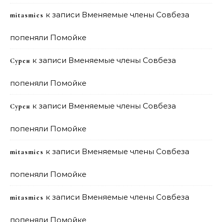
к записи
Вменяемые члены Совбеза
mitasmies
попеняли Помойке
к записи
Вменяемые члены Совбеза
Сурен
попеняли Помойке
к записи
Вменяемые члены Совбеза
Сурен
попеняли Помойке
к записи
Вменяемые члены Совбеза
mitasmies
попеняли Помойке
к записи
Вменяемые члены Совбеза
mitasmies
попеняли Помойке