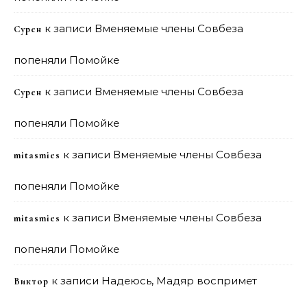
к записи
Вменяемые члены Совбеза
Сурен
попеняли Помойке
к записи
Вменяемые члены Совбеза
Сурен
попеняли Помойке
к записи
Вменяемые члены Совбеза
mitasmies
попеняли Помойке
к записи
Вменяемые члены Совбеза
mitasmies
попеняли Помойке
к записи
Надеюсь, Мадяр воспримет
Виктор