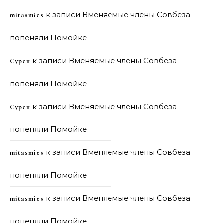
к записи
Вменяемые члены Совбеза
mitasmies
попеняли Помойке
к записи
Вменяемые члены Совбеза
Сурен
попеняли Помойке
к записи
Вменяемые члены Совбеза
Сурен
попеняли Помойке
к записи
Вменяемые члены Совбеза
mitasmies
попеняли Помойке
к записи
Вменяемые члены Совбеза
mitasmies
попеняли Помойке