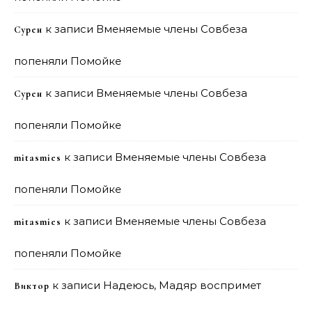
к записи
Вменяемые члены Совбеза
Сурен
попеняли Помойке
к записи
Вменяемые члены Совбеза
Сурен
попеняли Помойке
к записи
Вменяемые члены Совбеза
mitasmies
попеняли Помойке
к записи
Вменяемые члены Совбеза
mitasmies
попеняли Помойке
к записи
Надеюсь, Мадяр воспримет
Виктор