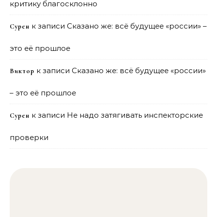
критику благосклонно
к записи
Сказано же: всё будущее «россии» –
Сурен
это её прошлое
к записи
Сказано же: всё будущее «россии»
Виктор
– это её прошлое
к записи
Не надо затягивать инспекторские
Сурен
проверки