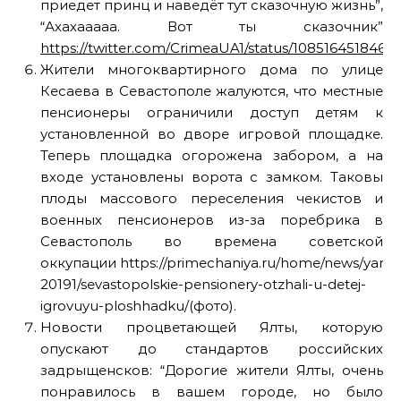
приедет принц и наведёт тут сказочную жизнь”,
“Ахахааааа. Вот ты сказочник”
https://twitter.com/CrimeaUA1/status/108516451846
Жители многоквартирного дома по улице
Кесаева в Севастополе жалуются, что местные
пенсионеры ограничили доступ детям к
установленной во дворе игровой площадке.
Теперь площадка огорожена забором, а на
входе установлены ворота с замком. Таковы
плоды массового переселения чекистов и
военных пенсионеров из-за поребрика в
Севастополь во времена советской
оккупации https://primechaniya.ru/home/news/yanva
20191/sevastopolskie-pensionery-otzhali-u-detej-
igrovuyu-ploshhadku/(фото).
Новости процветающей Ялты, которую
опускают до стандартов российских
задрыщенсков: “Дорогие жители Ялты, очень
понравилось в вашем городе, но было