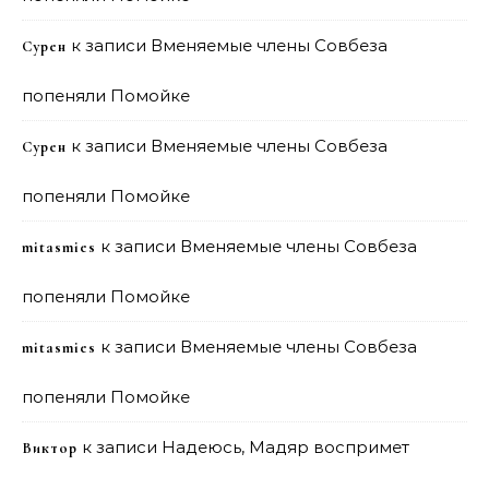
к записи
Вменяемые члены Совбеза
Сурен
попеняли Помойке
к записи
Вменяемые члены Совбеза
Сурен
попеняли Помойке
к записи
Вменяемые члены Совбеза
mitasmies
попеняли Помойке
к записи
Вменяемые члены Совбеза
mitasmies
попеняли Помойке
к записи
Надеюсь, Мадяр воспримет
Виктор