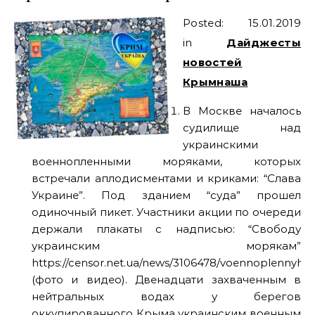
Posted: 15.01.2019
in
Дайджесты
новостей
Крымнаша
В Москве началось
судилище над
украинскими
военнопленными моряками, которых
встречали аплодисментами и криками: “Слава
Украине”. Под зданием “суда” прошел
одиночный пикет. Участники акции по очереди
держали плакаты с надписью: “Свободу
украинским морякам”
https://censor.net.ua/news/3106478/voennoplennyh_
(фото и видео). Двенадцати захваченным в
нейтральных водах у берегов
оккупированного Крыма украинским военным