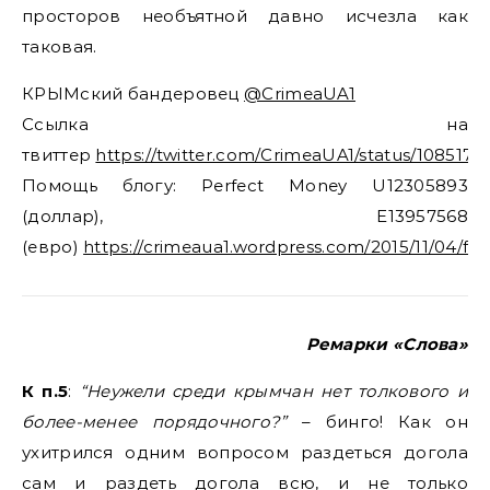
просторов необъятной давно исчезла как
таковая.
КРЫМский бандеровец
@CrimeaUA1
Ссылка на
твиттер
https://twitter.com/CrimeaUA1/status/108517
Помощь блогу: Perfect Money U12305893
(доллар), E13957568
(евро)
https://crimeaua1.wordpress.com/2015/11/04/fi
Ремарки «Слова»
К п.5
:
“Неужели среди крымчан нет толкового и
более-менее порядочного?”
– бинго! Как он
ухитрился одним вопросом раздеться догола
сам и раздеть догола всю, и не только