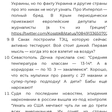
Украины, но по факту Украина и другие страны
про это никак не могут узнать. Про Интерпол —
полный бред. В Крым периодически
приезжают европейские депутаты и
журналисты (в т.ч. из Греции)”
https://twitter.com/Kosstik8/status/108491336507029
В Саках построили ТЭЦ, которую сейчас
активно тестируют. Вой стоит дикий. Первая
мысль — когда это все взлетит на воздух?
Севастополь. Дочка прислала смс: “Средняя
температура по классам — 13-14°. А в
коридорах — по 10. З — закаляемся”. Хорошо,
что есть мультики про ракету с 27 махами и
супер-пупер подлодку! А дети? Бабы ещё
нарожают!
Судя по последним новостям, эпидемия
наркомании в россии вышла из-под контроля:
“Уехать из США мечтают чуть ли не до трети
всех американцев. Их гонят из страны