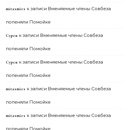
к записи
Вменяемые члены Совбеза
mitasmies
попеняли Помойке
к записи
Вменяемые члены Совбеза
Сурен
попеняли Помойке
к записи
Вменяемые члены Совбеза
Сурен
попеняли Помойке
к записи
Вменяемые члены Совбеза
mitasmies
попеняли Помойке
к записи
Вменяемые члены Совбеза
mitasmies
попеняли Помойке