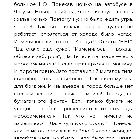
большое НО. Приехав ночью на автобусе в
Ялту из Новороссийска, я не рискнула искать
жилье ночью. Поэтому нужно было ждать утра,
часа 3. Так вот, вокзал закрыт, туалет не
работает, спрятаться от холода было негде.
Изменилось ли что-то за 4 года?”. Ответы: “НЕТ”,
“Да, стало еще хуже”, “Изменилось — вокзал
обнесли забором”, “Да. Теперь нет мэра — есть
мэрозаменитель! Негде припарковать машину.
И дороги говно. Зато поставили 7 мигалок типа
светофор, тока несветофор. Так, светомузыка
для бомжей. И на въезде в город больше нет
стелы и зелени — только помойка! Правда, по
бумагам это фонтан! Если только бумаги не
утащил с собой профессионал из команды
мэрозаменителя. Так что нет, ничего не
изменилось”, “Да, в худшую сторону!”, “Приехал
как-то на автовокзал в районе 2 часов ночи, до
автобуса часа 2-3 было. Дело было год назад.