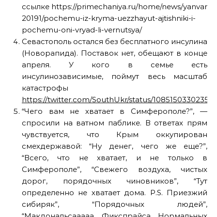
ссылке https://primechaniya.ru/home/news/yanvar-
20191/pochemu-iz-kryma-uezzhayut-ajtishniki-i-
pochemu-oni-vryad-li-vernutsya/
Севастополь остался без бесплатного инсулина
(Новорапида). Поставок нет, обещают в конце
апреля. У кого в семье есть
инсулинозависимые, поймут весь масштаб
катастрофы
https://twitter.com/SouthUkr/status/10851503302355
“Чего вам не хватает в Симферополе?”, —
спросили на ватном паблике. В ответах прям
чувствуется, что Крым оккупирован
смехдержавой: “Ну денег, чего же еще?”,
“Всего, что не хватает, и не только в
Симферополе”, “Свежего воздуха, чистых
дорог, порядочных чиновников”, “Тут
определенно не хватает дома. P.S. Приезжий
сибиряк”, “Порядочных людей”,
“Макдональсааааа. Фикспрайса. Нормальных