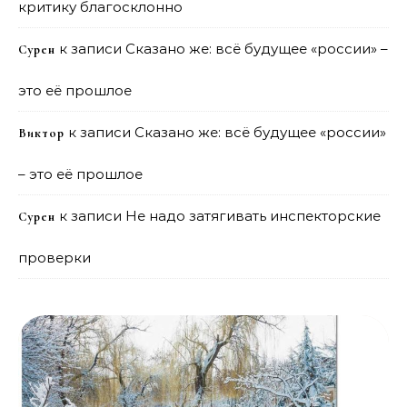
критику благосклонно
к записи
Сказано же: всё будущее «россии» –
Сурен
это её прошлое
к записи
Сказано же: всё будущее «россии»
Виктор
– это её прошлое
к записи
Не надо затягивать инспекторские
Сурен
проверки