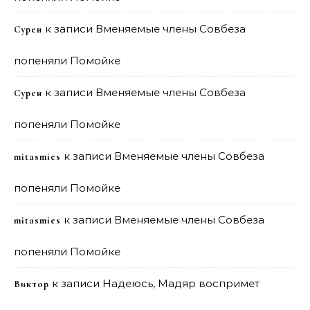
к записи
Вменяемые члены Совбеза
Сурен
попеняли Помойке
к записи
Вменяемые члены Совбеза
Сурен
попеняли Помойке
к записи
Вменяемые члены Совбеза
mitasmies
попеняли Помойке
к записи
Вменяемые члены Совбеза
mitasmies
попеняли Помойке
к записи
Надеюсь, Мадяр воспримет
Виктор