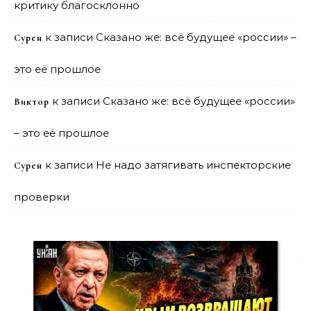
критику благосклонно
к записи
Сказано же: всё будущее «россии» –
Сурен
это её прошлое
к записи
Сказано же: всё будущее «россии»
Виктор
– это её прошлое
к записи
Не надо затягивать инспекторские
Сурен
проверки