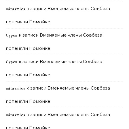
к записи
Вменяемые члены Совбеза
mitasmies
попеняли Помойке
к записи
Вменяемые члены Совбеза
Сурен
попеняли Помойке
к записи
Вменяемые члены Совбеза
Сурен
попеняли Помойке
к записи
Вменяемые члены Совбеза
mitasmies
попеняли Помойке
к записи
Вменяемые члены Совбеза
mitasmies
попеняли Помойке