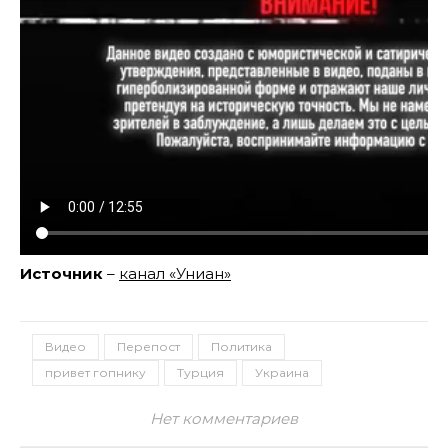
Источник
–
канал «Униан»
Видео
Перепост
Политика
привет гопнику
Турция
Украина
Нет комментариев