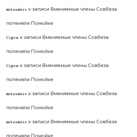
к записи
Вменяемые члены Совбеза
mitasmies
попеняли Помойке
к записи
Вменяемые члены Совбеза
Сурен
попеняли Помойке
к записи
Вменяемые члены Совбеза
Сурен
попеняли Помойке
к записи
Вменяемые члены Совбеза
mitasmies
попеняли Помойке
к записи
Вменяемые члены Совбеза
mitasmies
попеняли Помойке