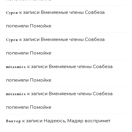
к записи
Вменяемые члены Совбеза
Сурен
попеняли Помойке
к записи
Вменяемые члены Совбеза
Сурен
попеняли Помойке
к записи
Вменяемые члены Совбеза
mitasmies
попеняли Помойке
к записи
Вменяемые члены Совбеза
mitasmies
попеняли Помойке
к записи
Надеюсь, Мадяр воспримет
Виктор