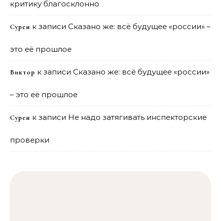
критику благосклонно
к записи
Сказано же: всё будущее «россии» –
Сурен
это её прошлое
к записи
Сказано же: всё будущее «россии»
Виктор
– это её прошлое
к записи
Не надо затягивать инспекторские
Сурен
проверки