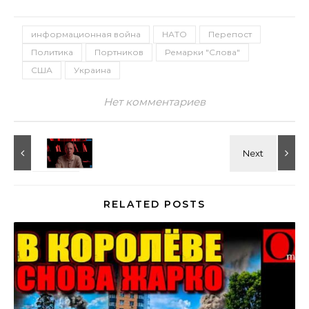
информационная война
НАТО
Перепост
Политика
Портников
Ремарки "Слова"
США
Украина
Нет комментариев
RELATED POSTS