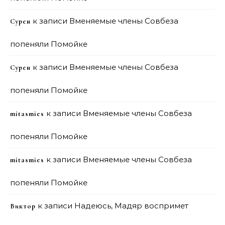
к записи
Вменяемые члены Совбеза
Сурен
попеняли Помойке
к записи
Вменяемые члены Совбеза
Сурен
попеняли Помойке
к записи
Вменяемые члены Совбеза
mitasmies
попеняли Помойке
к записи
Вменяемые члены Совбеза
mitasmies
попеняли Помойке
к записи
Надеюсь, Мадяр воспримет
Виктор