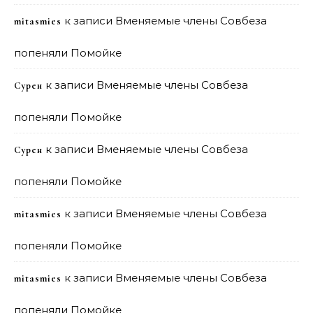
к записи
Вменяемые члены Совбеза
mitasmies
попеняли Помойке
к записи
Вменяемые члены Совбеза
Сурен
попеняли Помойке
к записи
Вменяемые члены Совбеза
Сурен
попеняли Помойке
к записи
Вменяемые члены Совбеза
mitasmies
попеняли Помойке
к записи
Вменяемые члены Совбеза
mitasmies
попеняли Помойке