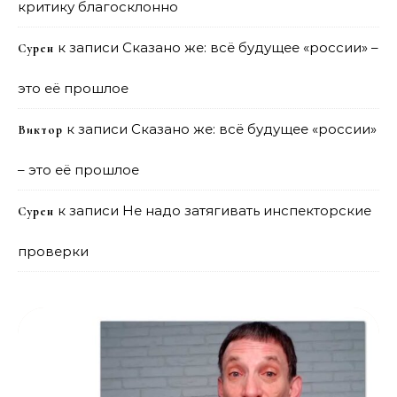
критику благосклонно
к записи
Сказано же: всё будущее «россии» –
Сурен
это её прошлое
к записи
Сказано же: всё будущее «россии»
Виктор
– это её прошлое
к записи
Не надо затягивать инспекторские
Сурен
проверки