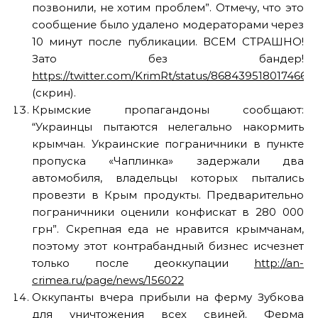
позвонили, не хотим проблем”. Отмечу, что это
сообщение было удалено модераторами через
10 минут после публикации. ВСЕМ СТРАШНО!
Зато без бандер!
https://twitter.com/KrimRt/status/8684395180174663
(скрин).
Крымские пропагандоны сообщают:
“Украинцы пытаются нелегально накормить
крымчан. Украинские пограничники в пункте
пропуска «Чаплинка» задержали два
автомобиля, владельцы которых пытались
провезти в Крым продукты. Предварительно
пограничники оценили конфискат в 280 000
грн”. Скрепная еда не нравится крымчанам,
поэтому этот контрабандный бизнес исчезнет
только после деоккупации
http://an-
crimea.ru/page/news/156022
Оккупанты вчера прибыли на ферму Зубкова
для уничтожения всех свиней. Ферма