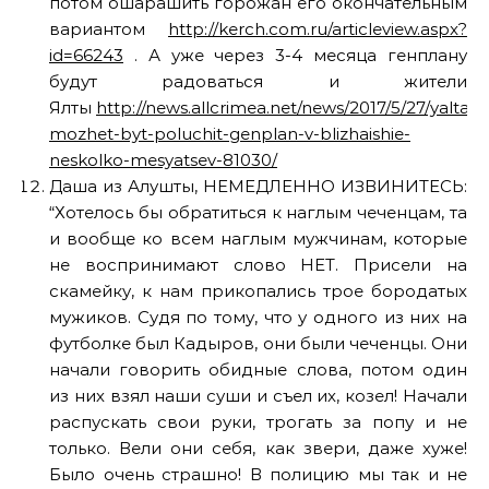
потом ошарашить горожан его окончательным
вариантом
http://kerch.com.ru/articleview.aspx?
id=66243
. А уже через 3-4 месяца генплану
будут радоваться и жители
Ялты
http://news.allcrimea.net/news/2017/5/27/yalta-
mozhet-byt-poluchit-genplan-v-blizhaishie-
neskolko-mesyatsev-81030/
Даша из Алушты, НЕМЕДЛЕННО ИЗВИНИТЕСЬ:
“Хотелось бы обратиться к наглым чеченцам, та
и вообще ко всем наглым мужчинам, которые
не воспринимают слово НЕТ. Присели на
скамейку, к нам прикопались трое бородатых
мужиков. Судя по тому, что у одного из них на
футболке был Кадыров, они были чеченцы. Они
начали говорить обидные слова, потом один
из них взял наши суши и съел их, козел! Начали
распускать свои руки, трогать за попу и не
только. Вели они себя, как звери, даже хуже!
Было очень страшно! В полицию мы так и не