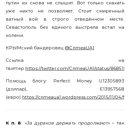
путин их снова не слышит. Вот только скакать
уже никто не позволяет. Стоит смиренный
ватный вой в строго отведённом месте.
Севастополь без единого выстрела встал на
колени.
КРЫМский бандеровец
@CrimeaUA1
Ссылка на
твиттер
https://twitter.com/CrimeaUA1/status/868518
Помощь блогу: Perfect Money U12305893
(доллар), E13957568
(евро)
https://crimeaua1.wordpress.com/2015/11/04/fi
К п. 8
:
«За дураков держать продолжают»
– так