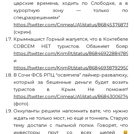
царские времена, ходить по Слободке, а в
курортную зону — только по
спецразрешениям”
https://twitter.com/CrimeaUA1/status/8684537687356
(скрин).
Крымнашист Горный жалуется, что в Коктебеле
СОВСЕМ НЕТ туристов. Обвиняет бояр
https://twitter.com/KrimRt/status/868469228847890
и
https://twitter.com/KrimRt/status/868469387929505
В Сочи ФСБ РПЦ “освятила” лайнер-развалюху,
который за бешенные деньги будет возить
туристов в Крым. Не поможет!
https://twitter.com/CrimeaUA1/status/868430061749
(фото).
Оккупанты решили напомнить вате, что нужно
ждать не только мост, но ещё и тоннель. Старую
тему достали с пыльной полки. Говорят, что
инвесторы прут со всех щелей