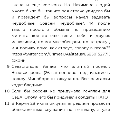
гнева и еще кое-кого. На Нахимова людей
много было бы, так что вся страна увидела бы
и президент бы вопросы начал задавать
неудобные. Совсем неудобные”, “И после
такого простого обмана по проведению
митинга кое-кто еще тешит себя и других
иллюзиями, что вот мне обещали, что не тронут,
и я посижу дома, как страус, голову в песок?”
https://twitter.com/CrimeaUA1/status/868501527715
(скрин).
Севастополь. Узнала, что элитный поселок
Вязовая роща (26 га) попадает под изъятие в
пользу Минобороны оккупанта. Все олигархи
ходят бледные.
Если бы россия не придумала генплан для
СеВАТОполя, его бы придумали солдаты НАТО!
В Керчи 28 июня оккупанты решили провести
общественные слушания по генплану, а уже