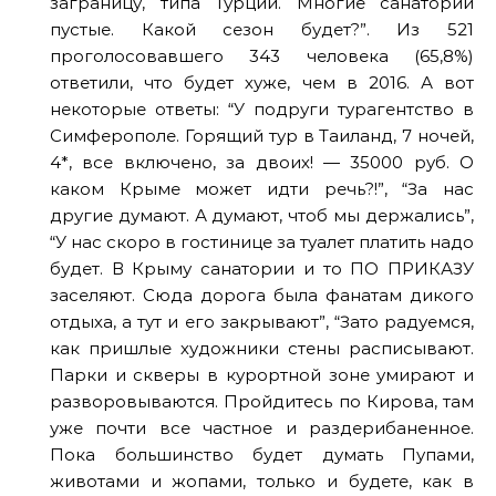
заграницу, типа Турции. Многие санатории
пустые. Какой сезон будет?”. Из 521
проголосовавшего 343 человека (65,8%)
ответили, что будет хуже, чем в 2016. А вот
некоторые ответы: “У подруги турагентство в
Симферополе. Горящий тур в Таиланд, 7 ночей,
4*, все включено, за двоих! — 35000 руб. О
каком Крыме может идти речь?!”, “За нас
другие думают. А думают, чтоб мы держались”,
“У нас скоро в гостинице за туалет платить надо
будет. В Крыму санатории и то ПО ПРИКАЗУ
заселяют. Сюда дорога была фанатам дикого
отдыха, а тут и его закрывают”, “Зато радуемся,
как пришлые художники стены расписывают.
Парки и скверы в курортной зоне умирают и
разворовываются. Пройдитесь по Кирова, там
уже почти все частное и раздерибаненное.
Пока большинство будет думать Пупами,
животами и жопами, только и будете, как в