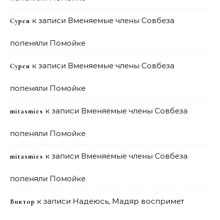
к записи
Вменяемые члены Совбеза
Сурен
попеняли Помойке
к записи
Вменяемые члены Совбеза
Сурен
попеняли Помойке
к записи
Вменяемые члены Совбеза
mitasmies
попеняли Помойке
к записи
Вменяемые члены Совбеза
mitasmies
попеняли Помойке
к записи
Надеюсь, Мадяр воспримет
Виктор