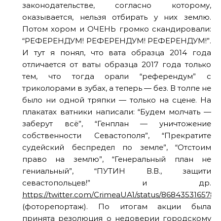
законодательстве, согласно которому,
оказывается, нельзя отбирать у них землю.
Потом хором и ОЧЕНЬ громко скандировали:
“РЕФЕРЕНДУМ! РЕФЕРЕНДУМ! РЕФЕРЕНДУМ!”.
И тут я понял, что вата образца 2014 года
отличается от ваты образца 2017 года только
тем, что тогда орали “референдум” с
триколорами в зубах, а теперь — без. В толпе не
было ни одной тряпки — только на сцене. На
плакатах ватники написали: “Будем молчать —
заберут всё”, “Генплан — уничтожение
собственности Севастополя”, “Прекратите
судейский беспредел по земле”, “Отстоим
право на землю”, “Генеральный план не
гениальный”, “ПУТИН В.В., защити
севастопольцев!” и др.
https://twitter.com/CrimeaUA1/status/8684353165789
(фоторепортаж). По итогам акции была
принята резолюция о недоверии городскому