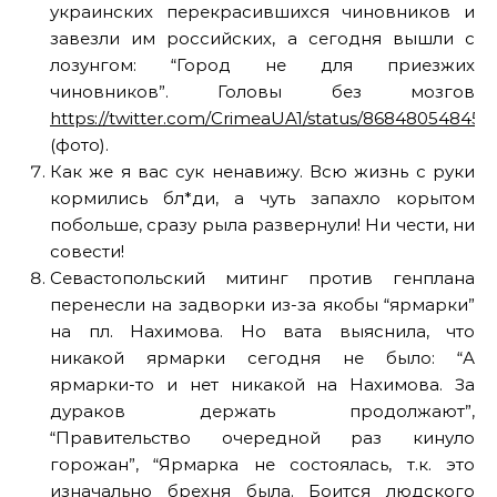
украинских перекрасившихся чиновников и
завезли им российских, а сегодня вышли с
лозунгом: “Город не для приезжих
чиновников”. Головы без мозгов
https://twitter.com/CrimeaUA1/status/86848054845
(фото).
Как же я вас сук ненавижу. Всю жизнь с руки
кормились бл*ди, а чуть запахло корытом
побольше, сразу рыла развернули! Ни чести, ни
совести!
Севастопольский митинг против генплана
перенесли на задворки из-за якобы “ярмарки”
на пл. Нахимова. Но вата выяснила, что
никакой ярмарки сегодня не было: “А
ярмарки-то и нет никакой на Нахимова. За
дураков держать продолжают”,
“Правительство очередной раз кинуло
горожан”, “Ярмарка не состоялась, т.к. это
изначально брехня была. Боится людского