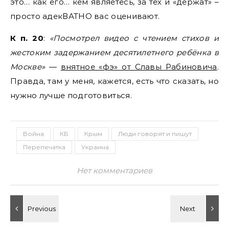
это… как его… кем являетесь, за тех и «держат» –
просто адекВАТНО вас оценивают.
К п. 20
:
«Посмотрел видео с чтением стихов и
жестоким задержанием десятилетнего ребёнка в
Москве»
—
внятное «фэ» от Славы Рабиновича
.
Правда, там у меня, кажется, есть что сказать, но
нужно лучше подготовиться.
Война
КБ
Крым
Люди говорят и пишут
Перепечатка
Украина
Нет комментариев