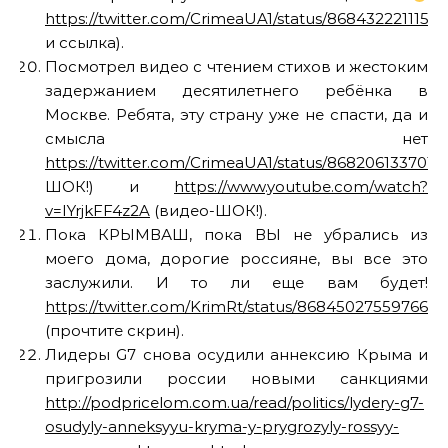
https://twitter.com/CrimeaUA1/status/8684322211153
и ссылка).
Посмотрел видео с чтением стихов и жестоким
задержанием десятилетнего ребёнка в
Москве. Ребята, эту страну уже не спасти, да и
смысла нет
https://twitter.com/CrimeaUA1/status/868206133701
ШОК!) и
https://www.youtube.com/watch?
v=IYrjkFF4z2A
(видео-ШОК!).
Пока КРЫМВАШ, пока ВЫ не убрались из
моего дома, дорогие россияне, вы все это
заслужили. И то ли еще вам будет!
https://twitter.com/KrimRt/status/868450275597668
(прочтите скрин).
Лидеры G7 снова осудили аннексию Крыма и
пригрозили россии новыми санкциями
http://podpricelom.com.ua/read/politics/lydery-g7-
osudyly-anneksyyu-kryma-y-prygrozyly-rossyy-