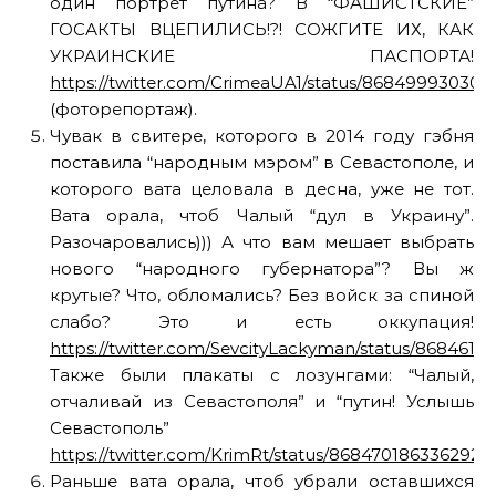
один портрет путина? В “ФАШИСТСКИЕ”
ГОСАКТЫ ВЦЕПИЛИСЬ!?! СОЖГИТЕ ИХ, КАК
УКРАИНСКИЕ ПАСПОРТА!
https://twitter.com/CrimeaUA1/status/868499930301
(фоторепортаж).
Чувак в свитере, которого в 2014 году гэбня
поставила “народным мэром” в Севастополе, и
которого вата целовала в десна, уже не тот.
Вата орала, чтоб Чалый “дул в Украину”.
Разочаровались))) А что вам мешает выбрать
нового “народного губернатора”? Вы ж
крутые? Что, обломались? Без войск за спиной
слабо? Это и есть оккупация!
https://twitter.com/SevcityLackyman/status/8684617
Также были плакаты с лозунгами: “Чалый,
отчаливай из Севастополя” и “путин! Услышь
Севастополь”
https://twitter.com/KrimRt/status/8684701863362928
Раньше вата орала, чтоб убрали оставшихся