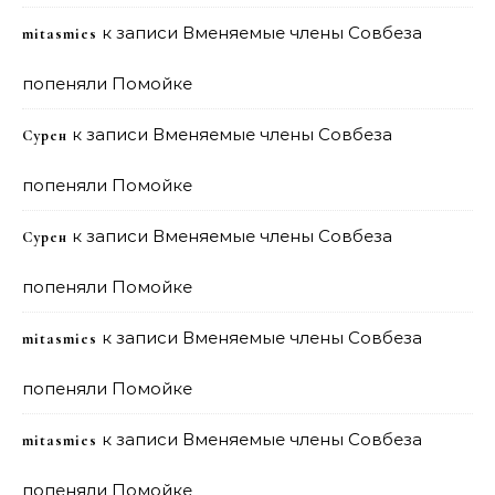
к записи
Вменяемые члены Совбеза
mitasmies
попеняли Помойке
к записи
Вменяемые члены Совбеза
Сурен
попеняли Помойке
к записи
Вменяемые члены Совбеза
Сурен
попеняли Помойке
к записи
Вменяемые члены Совбеза
mitasmies
попеняли Помойке
к записи
Вменяемые члены Совбеза
mitasmies
попеняли Помойке