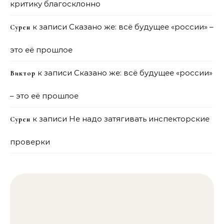
критику благосклонно
к записи
Сказано же: всё будущее «россии» –
Сурен
это её прошлое
к записи
Сказано же: всё будущее «россии»
Виктор
– это её прошлое
к записи
Не надо затягивать инспекторские
Сурен
проверки