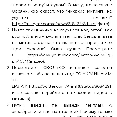
“правительству” и “судам”. Отмечу, что накануне
Овсянников сказал, что “никакие митинги не
улучшат генплан”
https://ru.krymr.com/a/news/28512335.html
(фото).
Никто так цинично не глумился над ватой, как
русня. А в этом русня знает толк. Сегодня вата
на митинге орала, что их лишают прав, и что
“при Украине” было лучше. Посмотрите
>
https://www.youtube.com/watch?v=SMBg-
ph40yM
(видео).
Посмотрите, СКОЛЬКО ватников сегодня
вылезло, чтобы защищать то, ЧТО УКРАИНА ИМ
“НЕ
ДАЛА!!!”
https://twitter.com/KrimRt/status/86842911
и по ссылке перейдите на часовое видео с
митинга).
Путин, введи.., т.е. выведи генплан! А
аквафрешики где над толпой? Почему только