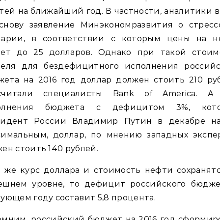
тей на ближайший год. В частности, аналитики 
основу заявление Минэкономразвития о стресс
нарии, в соответствии с которым цены на н
дет до 25 долларов. Однако при такой стоим
реля для бездефицитного исполнения российс
ета на 2016 год доллар должен стоить 210 ру
считали специалисты Bank of America. А
олнения бюджета с дефицитом 3%, кот
зидент России Владимир Путин в декабре на
симальным, доллар, по мнению западных экспер
ен стоить 140 рублей.
 же курс доллара и стоимость нефти сохранят
ешнем уровне, то дефицит российского бюдже
ующем году составит 5,8 процента.
мним, российский бюджет на 2016 год сформир