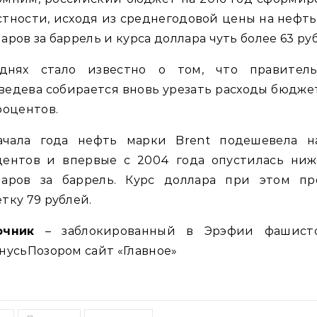
стности, исходя из среднегодовой цены на нефть
аров за баррель и курса доллара чуть более 63 ру
днях стало известно о том, что правитель
едева собирается вновь урезать расходы бюдже
роцентов.
ачала года нефть марки Brent подешевела н
центов и впервые с 2004 года опустилась ниж
ларов за баррель. Курс доллара при этом пр
тку 79 рублей.
очник
– заблокированный в Эрэфии фашист
нусьПозором сайт «Главное»