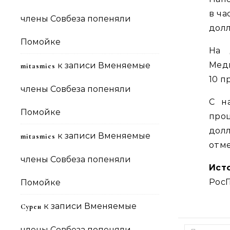
в ча
члены Совбеза попеняли
долл
Помойке
На 
Медв
к записи
Вменяемые
mitasmies
10 п
члены Совбеза попеняли
С н
Помойке
про
дол
к записи
Вменяемые
mitasmies
отме
члены Совбеза попеняли
Ист
РосГ
Помойке
к записи
Вменяемые
Сурен
члены Совбеза попеняли