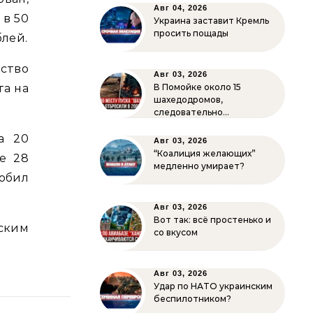
Авг 04, 2026
 в 50
Украина заставит Кремль
просить пощады
блей.
ство
Авг 03, 2026
та на
В Помойке около 15
шахедодромов,
следовательно…
а 20
Авг 03, 2026
“Коалиция желающих”
е 28
медленно умирает?
обил
Авг 03, 2026
Вот так: всё простенько и
ским
со вкусом
Авг 03, 2026
Удар по НАТО украинским
беспилотником?