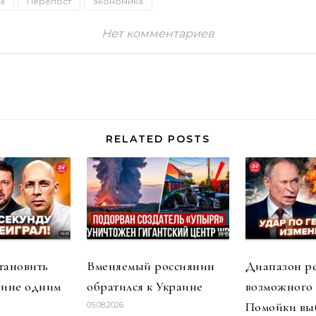
а
Перепост
экономика
Нет комментариев
RELATED POSTS
тановить
Вменяемый россиянин
Диапазон р
аине одним
обратился к Украине
возможного
Помойки вы
05.08.2026