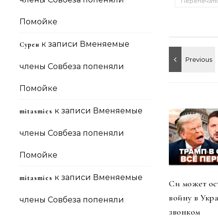
Перепечатк
Помойке
к записи
Вменяемые
Сурен
члены Совбеза попеняли
Помойке
к записи
Вменяемые
mitasmies
члены Совбеза попеняли
Помойке
к записи
Вменяемые
mitasmies
Си может ос
войну в Укр
члены Совбеза попеняли
звонком