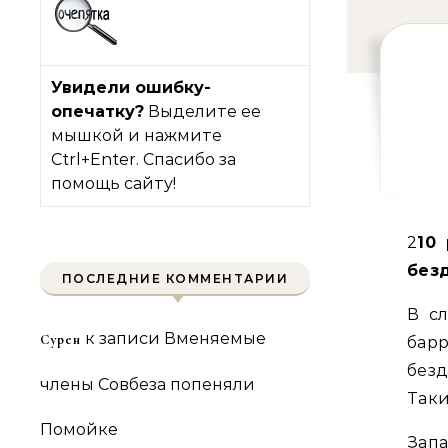
Увидели ошибку-
опечатку?
Выделите ее
мышкой и нажмите
Ctrl+Enter. Спасибо за
помощь сайту!
210 рублей за доллар. В Bank of America рассчитали
без
ПОСЛЕДНИЕ КОММЕНТАРИИ
В с
к записи
Вменяемые
Сурен
ба
без
члены Совбеза попеняли
Таки
Помойке
Зап