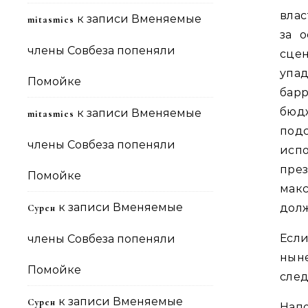
влас
к записи
Вменяемые
mitasmies
за 
члены Совбеза попеняли
сце
упа
Помойке
бар
бюдж
к записи
Вменяемые
mitasmies
под
члены Совбеза попеняли
исп
пре
Помойке
мак
к записи
Вменяемые
долж
Сурен
Если
члены Совбеза попеняли
нын
Помойке
след
к записи
Вменяемые
Сурен
Напо