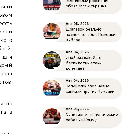
Вменяемый россиянин
взяли
обратился к Украине
овом
ефть
Авг 05, 2026
Диапазон реально
ости
возможного для Помойки
кого
выбора
блей,
Авг 04, 2026
 для
Иной раз какой-то
беспилотник таки
орый
долетает
звал
Авг 04, 2026
тов,
Зеленский ввёл новые
санкции против Помойки
ся на
Авг 04, 2026
та в
Санитарно-гигиенические
работы в Крыму
ован,