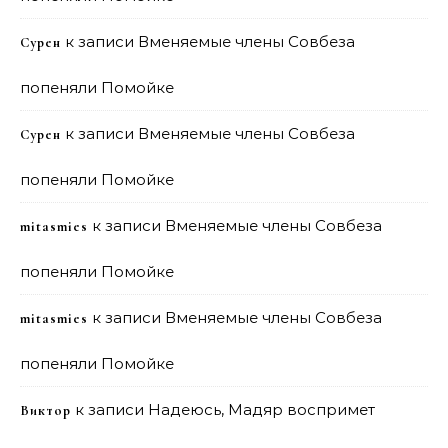
к записи
Вменяемые члены Совбеза
Сурен
попеняли Помойке
к записи
Вменяемые члены Совбеза
Сурен
попеняли Помойке
к записи
Вменяемые члены Совбеза
mitasmies
попеняли Помойке
к записи
Вменяемые члены Совбеза
mitasmies
попеняли Помойке
к записи
Надеюсь, Мадяр воспримет
Виктор