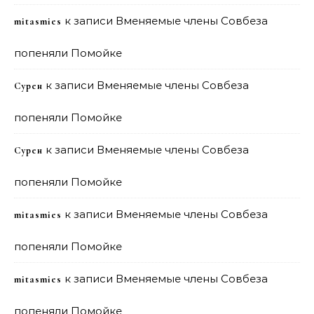
к записи
Вменяемые члены Совбеза
mitasmies
попеняли Помойке
к записи
Вменяемые члены Совбеза
Сурен
попеняли Помойке
к записи
Вменяемые члены Совбеза
Сурен
попеняли Помойке
к записи
Вменяемые члены Совбеза
mitasmies
попеняли Помойке
к записи
Вменяемые члены Совбеза
mitasmies
попеняли Помойке