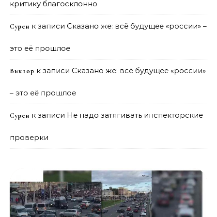
критику благосклонно
к записи
Сказано же: всё будущее «россии» –
Сурен
это её прошлое
к записи
Сказано же: всё будущее «россии»
Виктор
– это её прошлое
к записи
Не надо затягивать инспекторские
Сурен
проверки