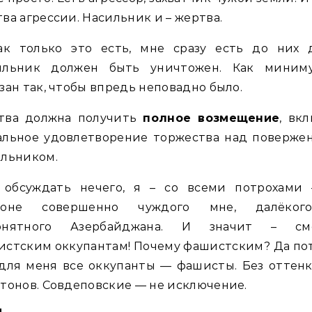
ва агрессии. Насильник и – жертва.
ак только это есть, мне сразу есть до них д
ильник должен быть уничтожен. Как миним
зан так, чтобы впредь неповадно было.
тва должна получить
полное возмещение
, вк
альное удовлетворение торжества над поверже
ильником.
, обсуждать нечего, я – со всеми потрохами 
роне совершенно чуждого мне, далёко
онятного Азербайджана. И значит – см
стским оккупантам! Почему фашистским? Да по
для меня все оккупанты — фашисты. Без оттен
тонов. Совдеповские — не исключение.