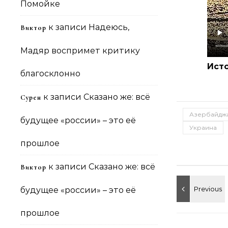
Помойке
к записи
Надеюсь,
Виктор
Мадяр воспримет критику
Ист
благосклонно
к записи
Сказано же: всё
Сурен
Азербайдж
будущее «россии» – это её
Украина
прошлое
к записи
Сказано же: всё
Виктор
будущее «россии» – это её
прошлое