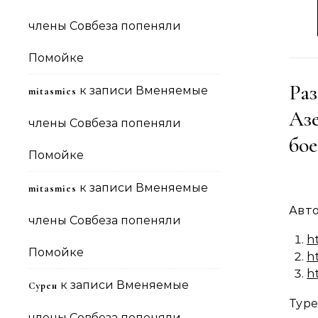
члены Совбеза попеняли
Помойке
Ра
к записи
Вменяемые
mitasmies
Аз
члены Совбеза попеняли
бое
Помойке
к записи
Вменяемые
mitasmies
Авт
члены Совбеза попеняли
h
Помойке
h
h
к записи
Вменяемые
Сурен
Тур
члены Совбеза попеняли