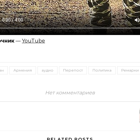
очник
—
YouTube
ан
Армения
аудио
Перепост
Политика
Ремарки 
Нет комментариев
RELATED POSTS