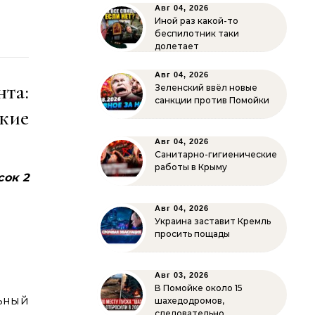
о
Авг 04, 2026
Иной раз какой-то
беспилотник таки
долетает
Авг 04, 2026
та:
Зеленский ввёл новые
санкции против Помойки
кие
Авг 04, 2026
Санитарно-гигиенические
работы в Крыму
сок 2
Авг 04, 2026
Украина заставит Кремль
просить пощады
Авг 03, 2026
В Помойке около 15
ьный
шахедодромов,
следовательно…