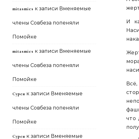
жерт
к записи
Вменяемые
mitasmies
И к
члены Совбеза попеняли
Нас
Помойке
нака
к записи
Вменяемые
mitasmies
Жер
мор
члены Совбеза попеняли
нас
Помойке
Всё
сто
к записи
Вменяемые
Сурен
неп
члены Совбеза попеняли
фаши
что 
Помойке
полу
к записи
Вменяемые
Сурен