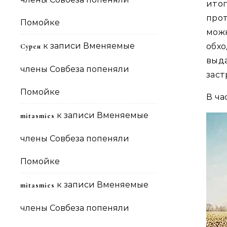
ито
про
Помойке
мож
к записи
Вменяемые
обх
Сурен
выд
члены Совбеза попеняли
заст
Помойке
В ча
к записи
Вменяемые
mitasmies
члены Совбеза попеняли
Помойке
к записи
Вменяемые
mitasmies
члены Совбеза попеняли