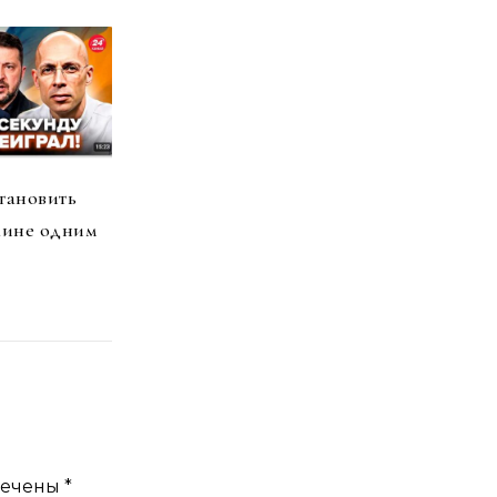
тановить
аине одним
мечены
*