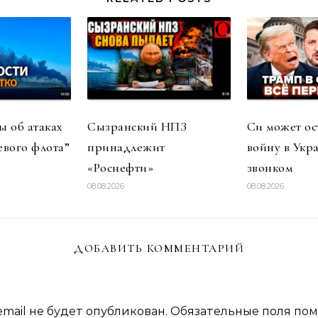
 об атаках
Сызранский НПЗ
Си может ос
евого флота”
принадлежит
войну в Укр
«Роснефти»
звонком
08.08.2026
08.08.2026
ДОБАВИТЬ КОММЕНТАРИЙ
mail не будет опубликован.
Обязательные поля по