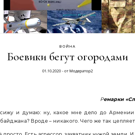
ВОЙНА
Боевики бегут огородами
01.10.2020
- от
Модератор2
Ремарки «С
 сижу и думаю: ну, какое мне дело до Армении
байджана? Вроде – никакого. Чего же так цепляет
ё просто. Есть агрессор, захватчик чужой земли. И