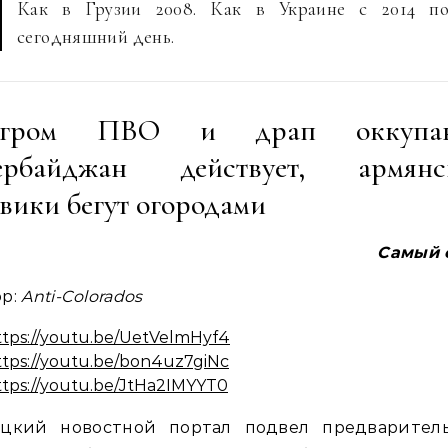
Как в Грузии 2008. Как в Украине с 2014 п
сегодняшний день.
згром ПВО и драп оккупан
ербайджан действует, армянс
вики бегут огородами
Самый 
ор:
Anti-Colorados
ttps://youtu.be/UetVelmHyf4
ttps://youtu.be/bon4uz7giNc
ttps://youtu.be/JtHa2IMYYT0
ецкий новостной портал подвел предварител