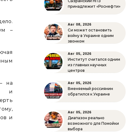
Сызранский НПЗ
принадлежит «Роснефти»
ело.
Авг 08, 2026
ум –
Си может остановить
войну в Украине одним
звонком
лючая
Авг 05, 2026
Институт считался одним
нным
из главных научных
центров
– на
Авг 05, 2026
Вменяемый россиянин
го и
обратился к Украине
ерть
тому,
Авг 05, 2026
ков и
Диапазон реально
возможного для Помойки
выбора