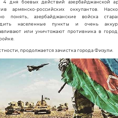
г 4 дня боевых действий азербайджанской а
тив армянско-российских оккупантов. Наско
но понять, азербайджанские войска стара
одить населенные пункты и очень аккур
авливают или уничтожают противника в город
ройке.
стности, продолжается зачистка города Физули.