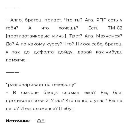
———
– Алло, братец, привет. Что ты? Ага. РПГ есть у
тебя? А что хочешь? Есть ТМ-62
[противотанковые мины]. Трет? Ага. Махнемся?
Да? А по какому курсу? Что? Нихуя себе, братец,
я так до дефолта дойду, давай как-нибудь
помягче…
———
*разговаривает по телефону*
– В смысле блядь сломал ежа? Еж, бля,
противотанковый! Упал? Кто на кого упал? Еж на
него? И еж сломался? Я ебу…
Источник
—
ФБ