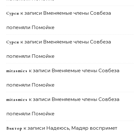
к записи
Вменяемые члены Совбеза
Сурен
попеняли Помойке
к записи
Вменяемые члены Совбеза
Сурен
попеняли Помойке
к записи
Вменяемые члены Совбеза
mitasmies
попеняли Помойке
к записи
Вменяемые члены Совбеза
mitasmies
попеняли Помойке
к записи
Надеюсь, Мадяр воспримет
Виктор