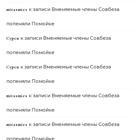
к записи
Вменяемые члены Совбеза
mitasmies
попеняли Помойке
к записи
Вменяемые члены Совбеза
Сурен
попеняли Помойке
к записи
Вменяемые члены Совбеза
Сурен
попеняли Помойке
к записи
Вменяемые члены Совбеза
mitasmies
попеняли Помойке
к записи
Вменяемые члены Совбеза
mitasmies
попеняли Помойке