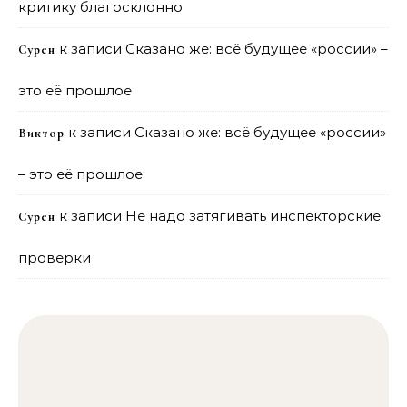
критику благосклонно
к записи
Сказано же: всё будущее «россии» –
Сурен
это её прошлое
к записи
Сказано же: всё будущее «россии»
Виктор
– это её прошлое
к записи
Не надо затягивать инспекторские
Сурен
проверки