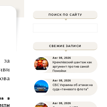
ПОИСК ПО САЙТУ
Найти:
СВЕЖИЕ ЗАПИСИ
 за
Авг 08, 2026
Кремлёвский шантаж как
иви
аргумент против самой
Помойки
ва
Авг 08, 2026
СБС Украины об атаках на
суда «теневого флота”
на в
Авг 08, 2026
есты