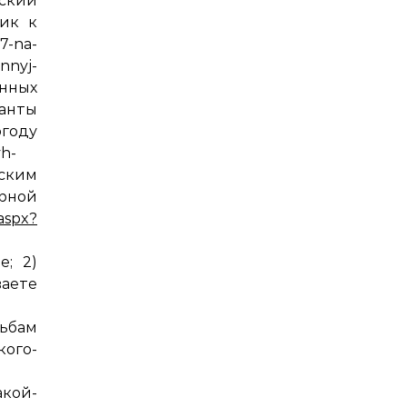
ский
ик к
7-na-
nnyj-
енных
анты
оду
yh-
нским
ерной
.aspx?
е; 2)
ваете
ьбам
ого-
акой-