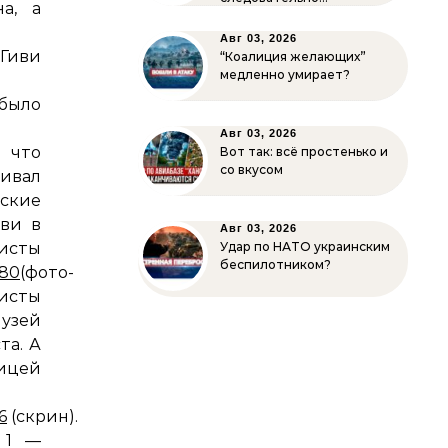
а, а
Авг 03, 2026
 Гиви
“Коалиция желающих”
медленно умирает?
 было
Авг 03, 2026
 что
Вот так: всё простенько и
со вкусом
бивал
ские
ви в
Авг 03, 2026
сты
Удар по НАТО украинским
беспилотником?
080
(фото-
дисты
музей
та. А
лицей
6
(скрин).
 1 —