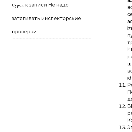
а
к записи
Не надо
Сурен
в
с
затягивать инспекторские
a
i
проверки
п
h
p
ш
в
i
Р
П
д
В
р
К
Э