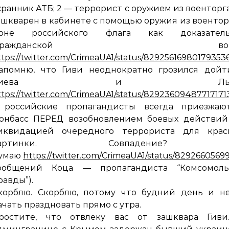
хранник АТБ; 2 — террорист с оружием из военторга
ашкварен в кабинете с помощью оружия из воентор
оне российского флага как доказатель
“гражданской войн
ttps://twitter.com/CrimeaUA1/status/82925616980179353
апомню, что Гиви неоднократно грозился дойт
Киева и Льво
ttps://twitter.com/CrimeaUA1/status/82923609487717171
 российские пропагандисты всегда приезжаю
онбасс ПЕРЕД возобновлением боевых действий
иквидацией очередного террориста для крас
картинки. Совпадение? 
умаю
https://twitter.com/CrimeaUA1/status/829266056
ообщений Коца — пропагандиста “Комсомоль
равды”).
корблю. Скорблю, потому что будний день и не
ачать праздновать прямо с утра.
ростите, что отвлеку вас от зашквара Гиви