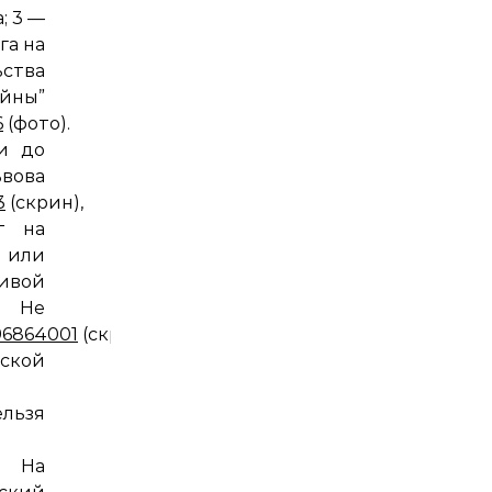
; 3 —
га на
ства
ы”
6
(фото).
и до
ва
3
(скрин),
т на
 или
ивой
Не
996864001
(скрин
ской
льзя
. На