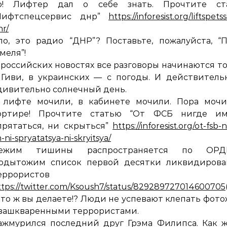
о! Лифтер дал о себе знать. Прочтите ст
Лифтспецсервис днр”
https://inforesist.org/liftspetss
nr/
ло, это радио “ДНР”? Поставьте, пожалуйста, “
меля”!
 российских новостях все разговоры начинаются т
 Гиви, в украинских — с погоды. И действител
дивительно солнечный день.
 лифте мочили, в кабинете мочили. Пора мочи
ортире! Прочтите статью “От ФСБ нигде и
прятаться, ни скрыться”
https://inforesist.org/ot-fsb-
-ni-spryatatsya-ni-skryitsya/
ежим тишины распространяется по ОРД
одытожим список первой десятки ликвидирова
еррористов
ttps://twitter.com/Ksoush7/status/829289727014600705
то ж вы делаете!? Люди не успевают клепать фот
 зашкваренными террористами.
ажмурился последний друг Грэма Филипса. Как 