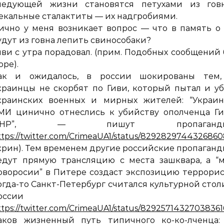
ледующей жизни становятся петухами из говн
екальные сталактиты — их надгробиями.
ично у меня возникает вопрос — что в память о
удут из говна лепить свинособаки?
иви с утра порадовал. (прим. Подобных сообщений
оре).
ак и ожидалось, в россии шокированы тем,
краинцы не скорбят по Гиви, который пытал и у
краинских военных и мирных жителей: “Украин
МИ цинично отнеслись к убийству ополченца Ги
ДНР”, — пишут пропаганди
ttps://twitter.com/CrimeaUA1/status/829282974432686
крин). Тем временем другие российские пропаган
едут прямую трансляцию с места зашквара, а “
оворосии” в Питере создаст экспозицию террорис
огда-то Санкт-Петербург считался культурной сто
оссии
ttps://twitter.com/CrimeaUA1/status/82925714327038361
аков жизненный путь типичного ко-ко-лченца: