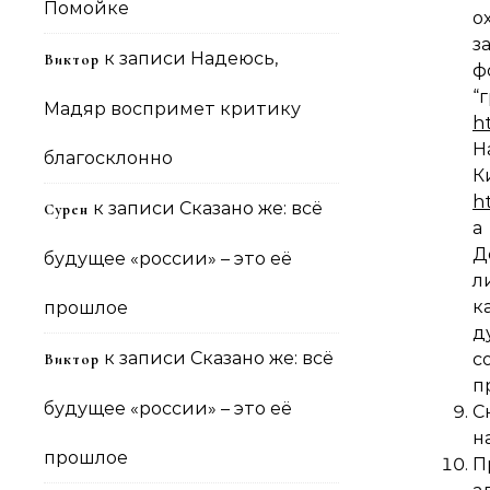
Помойке
о
з
к записи
Надеюсь,
Виктор
ф
Мадяр воспримет критику
h
Н
благосклонно
h
к записи
Сказано же: всё
Сурен
а
Д
будущее «россии» – это её
л
прошлое
д
к записи
Сказано же: всё
с
Виктор
п
будущее «россии» – это её
С
н
прошлое
П