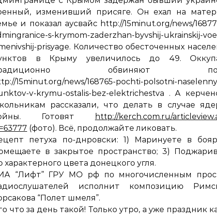
дмингранице с Крымом задержан бывший украин
оенный, изменивший присяге. Он ехал на матер
емье и показал аусвайс http://15minut.org/news/16877
dmingranice-s-krymom-zaderzhan-byvshij-ukrainskij-voe
zmenivshij-prisyage. Количество обесточенных насел
унктов в Крыму увеличилось до 49. Оккуп
традиционно обвиняют пог
ttp://15minut.org/news/168765-pochti-polsotni-naselenn
unktov-v-krymu-ostalis-bez-elektrichestva . А керче
кольникам рассказали, что делать в случае яд
ойны. Готовят
http://kerch.com.ru/articleview
d=63777
(фото). Всё, продолжайте ликовать.
ецепт петуха по-днровски: 1) Маринуете в бояр
омещаете в закрытое пространство; 3) Поджари
о характерного цвета донецкого угля.
ИА “Лифт” ГРУ МО рф по многочисленным прос
адиослушателей исполнит композицию Римск
орсакова “Полет шмеля”.
то что за день такой! Только утро, а уже праздник к