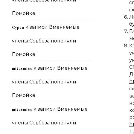
с
ф
Помойке
Л
б
к записи
Вменяемые
Сурен
Г
м
члены Совбеза попеняли
К
у
Помойке
у
С
к записи
Вменяемые
mitasmies
h
члены Совбеза попеняли
с
Помойке
в
н
к записи
Вменяемые
mitasmies
к
р
члены Совбеза попеняли
h
Т