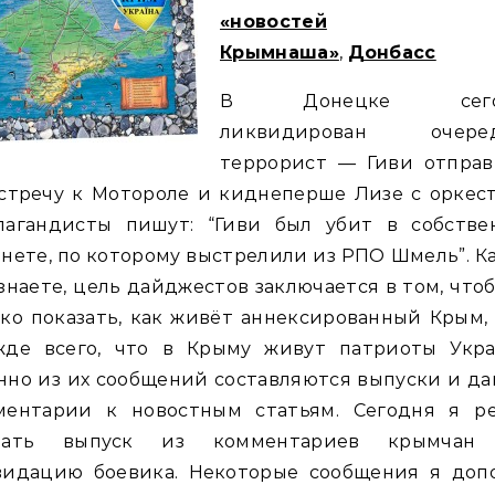
«новостей
Крымнаша»
,
Донбасс
В Донецке сего
ликвидирован очере
террорист — Гиви отправ
стречу к Мотороле и киднеперше Лизе с оркес
пагандисты пишут: “Гиви был убит в собстве
нете, по которому выстрелили из РПО Шмель”. К
знаете, цель дайджестов заключается в том, что
ко показать, как живёт аннексированный Крым,
жде всего, что в Крыму живут патриоты Укра
но из их сообщений составляются выпуски и д
ментарии к новостным статьям. Сегодня я р
лать выпуск из комментариев крымчан
видацию боевика. Некоторые сообщения я доп