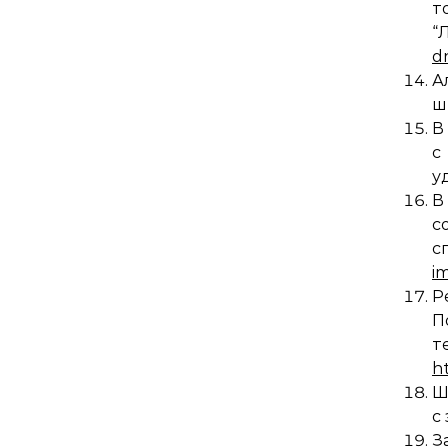
т
“
d
А
ш
В
с
у
В
с
с
im
Р
П
т
h
Ш
с
З