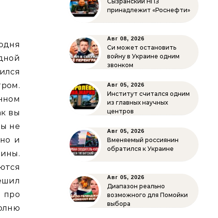
Сызранский НПЗ
принадлежит «Роснефти»
Авг 08, 2026
дня
Си может остановить
войну в Украине одним
дной
звонком
ился
тром.
Авг 05, 2026
Институт считался одним
нном
из главных научных
центров
ак вы
бы не
Авг 05, 2026
 но и
Вменяемый россиянин
обратился к Украине
ины.
аются
Авг 05, 2026
ешил
Диапазон реально
 про
возможного для Помойки
выбора
олню