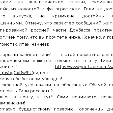
лками на аналитические статьи, скриншо
сийских новостей и фотографиями. Гиви не дос
ого выпуска, но крымчане достойны 
ышанными. Отмечу, что характер сообщений жит
упированной россией части Донбасса практич
огичен тому, что вы прочтёте ниже. Конечно, я г
триотах. Итак, начнём:
Взорвали кабинет Гиви”, — в этой новости стран
енормальным кажется только то, что у Гиви
“кабинет”
https://www.youtube.com/w
=qbVogGxRw9U
(видео).
емля тебе бетоном, ублюдок!
 скрепной уже начали на обоссанных Обамой ст
ортреты Гиви рисовать?
ашел в ленту, а тут!!! Сами понимаете, поше
ампанским!
огласно буддистскому поверию, “ополченцы дн