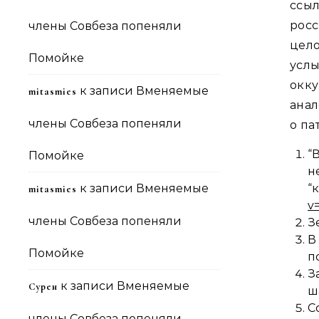
ссы
рос
члены Совбеза попеняли
цел
Помойке
усл
окк
к записи
Вменяемые
mitasmies
анал
члены Совбеза попеняли
о па
“
Помойке
н
к записи
Вменяемые
mitasmies
v
члены Совбеза попеняли
З
В
Помойке
п
З
к записи
Вменяемые
Сурен
ш
С
члены Совбеза попеняли