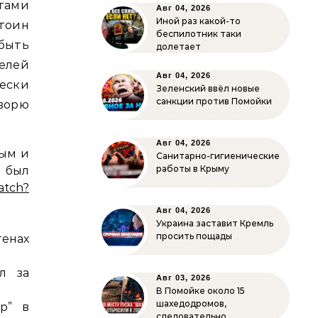
тами
Авг 04, 2026
Иной раз какой-то
тоин
беспилотник таки
быть
долетает
елей
Авг 04, 2026
ески
Зеленский ввёл новые
санкции против Помойки
оворю
Авг 04, 2026
ным и
Санитарно-гигиенические
работы в Крыму
 был
atch?
Авг 04, 2026
Украина заставит Кремль
просить пощады
енах
л за
Авг 03, 2026
В Помойке около 15
шахедодромов,
р” в
следовательно…