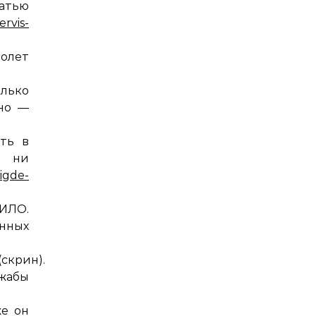
атью
ervis-
Полет
олько
ьно —
ть в
м ни
nigde-
ИЛО.
нных
(скрин).
ожабы
же он