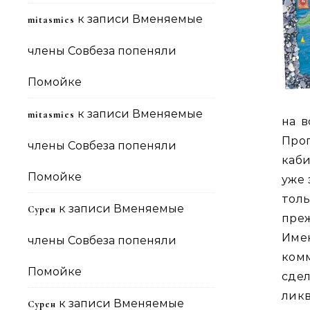
к записи
Вменяемые
mitasmies
члены Совбеза попеняли
Помойке
к записи
Вменяемые
mitasmies
на в
Про
члены Совбеза попеняли
каби
Помойке
уже 
толь
к записи
Вменяемые
Сурен
пре
Имен
члены Совбеза попеняли
ком
Помойке
сде
лик
к записи
Вменяемые
Сурен