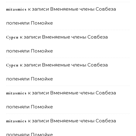
к записи
Вменяемые члены Совбеза
mitasmies
попеняли Помойке
к записи
Вменяемые члены Совбеза
Сурен
попеняли Помойке
к записи
Вменяемые члены Совбеза
Сурен
попеняли Помойке
к записи
Вменяемые члены Совбеза
mitasmies
попеняли Помойке
к записи
Вменяемые члены Совбеза
mitasmies
попеняли Помойке