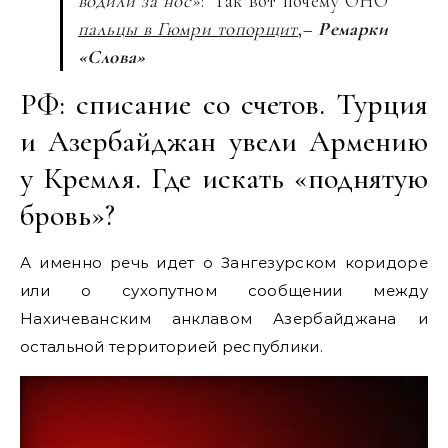
водили за нос»
? Так вот почему ОНО
пальцы в Гюмри топорщит
,
– Ремарки
«Слова»
РФ: списание со счетов. Турция
и Азербайджан увели Армению
у Кремля. Где искать «поднятую
бровь»?
А именно речь идет о Зангезурском коридоре
или о сухопутном сообщении между
Нахичеванским анклавом Азербайджана и
остальной территорией республики.