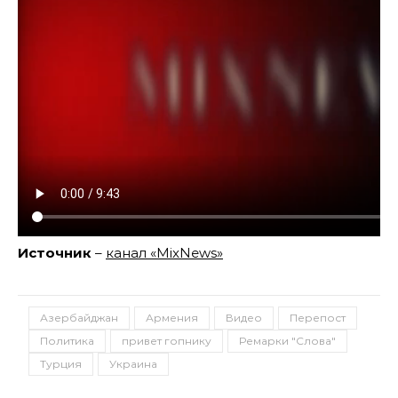
Источник
–
канал «MixNews»
Азербайджан
Армения
Видео
Перепост
Политика
привет гопнику
Ремарки "Слова"
Турция
Украина