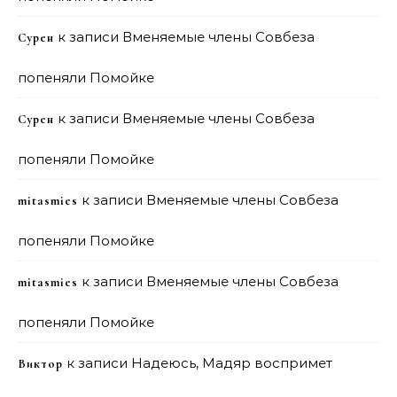
к записи
Вменяемые члены Совбеза
Сурен
попеняли Помойке
к записи
Вменяемые члены Совбеза
Сурен
попеняли Помойке
к записи
Вменяемые члены Совбеза
mitasmies
попеняли Помойке
к записи
Вменяемые члены Совбеза
mitasmies
попеняли Помойке
к записи
Надеюсь, Мадяр воспримет
Виктор