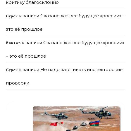
критику благосклонно
к записи
Сказано же: всё будущее «россии» –
Сурен
это её прошлое
к записи
Сказано же: всё будущее «россии»
Виктор
– это её прошлое
к записи
Не надо затягивать инспекторские
Сурен
проверки