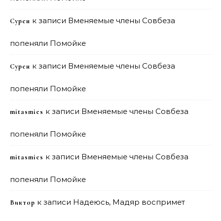
к записи
Вменяемые члены Совбеза
Сурен
попеняли Помойке
к записи
Вменяемые члены Совбеза
Сурен
попеняли Помойке
к записи
Вменяемые члены Совбеза
mitasmies
попеняли Помойке
к записи
Вменяемые члены Совбеза
mitasmies
попеняли Помойке
к записи
Надеюсь, Мадяр воспримет
Виктор