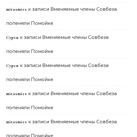
к записи
Вменяемые члены Совбеза
mitasmies
попеняли Помойке
к записи
Вменяемые члены Совбеза
Сурен
попеняли Помойке
к записи
Вменяемые члены Совбеза
Сурен
попеняли Помойке
к записи
Вменяемые члены Совбеза
mitasmies
попеняли Помойке
к записи
Вменяемые члены Совбеза
mitasmies
попеняли Помойке