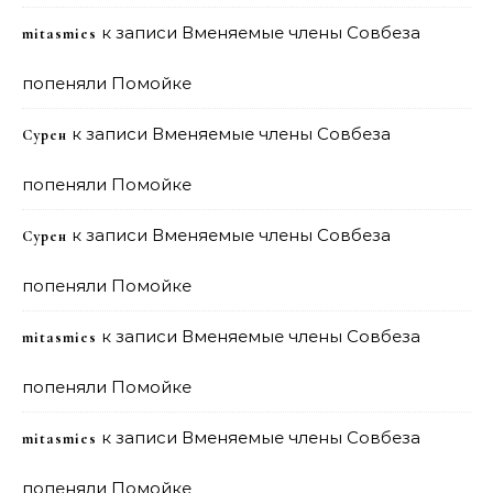
к записи
Вменяемые члены Совбеза
mitasmies
попеняли Помойке
к записи
Вменяемые члены Совбеза
Сурен
попеняли Помойке
к записи
Вменяемые члены Совбеза
Сурен
попеняли Помойке
к записи
Вменяемые члены Совбеза
mitasmies
попеняли Помойке
к записи
Вменяемые члены Совбеза
mitasmies
попеняли Помойке