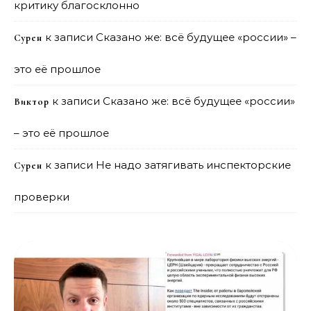
критику благосклонно
к записи
Сказано же: всё будущее «россии» –
Сурен
это её прошлое
к записи
Сказано же: всё будущее «россии»
Виктор
– это её прошлое
к записи
Не надо затягивать инспекторские
Сурен
проверки