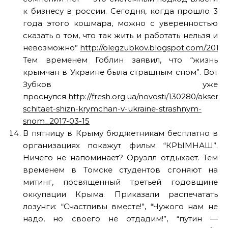
к бизнесу в россии. Сегодня, когда прошло 3
года этого кошмара, можно с уверенностью
сказать о том, что так жить и работать нельзя и
невозможно”
http://olegzubkov.blogspot.com/2017/
Тем временем Гоблин заявил, что “жизнь
крымчан в Украине была страшным сном”. Вот
Зубков уже
проснулся
http://fresh.org.ua/novosti/130280/akseno
schitaet-shizn-krymchan-v-ukraine-strashnym-
snom_2017-03-15
В пятницу в Крыму бюджетникам бесплатно в
организациях покажут фильм “КРЫМНАШ”.
Ничего не напоминает? Оруэлл отдыхает. Тем
временем в Томске студентов сгоняют на
митинг, посвященный третьей годовщине
оккупации Крыма. Приказали распечатать
лозунги: “Счастливы вместе!”, “Чужого нам не
надо, но своего не отдадим!”, “путин —