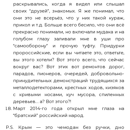
раскрывались, когда я видел или слышал
своих “друзей”, знакомых. Я же понимал, что
они это не всерьёз, что у них такой кураж,
прикол и т.д. Больше всего бесило, что они всё
прекрасно понимали, но включали мудака и на
голубом глазу заливали мне в уши про
“самооборону” и прочую туфту. Придурки
пророссийские, если вы читаете это, ответьте,
вы этого хотели? Вот этого всего, что сейчас
вокруг вас? Вот этих вот ремонтов дорог,
парадов, пионеров, очередей, добровольно-
принудительных демонстраций трудящихся за
металлодетекторами, крестных ходов, кизяков
с кривыми носами, куч мусора, спиленных
деревьев… а? Вот этого?!
Март 2014-го года открыл мне глаза на
“братский” российский народ.
P.S. Крым — это чемодан без ручки, дно