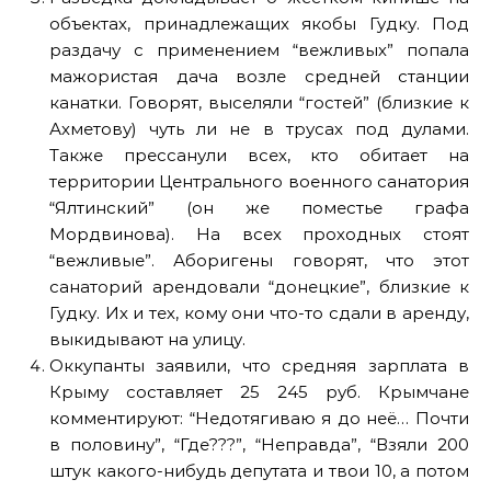
объектах, принадлежащих якобы Гудку. Под
раздачу с применением “вежливых” попала
мажористая дача возле средней станции
канатки. Говорят, выселяли “гостей” (близкие к
Ахметову) чуть ли не в трусах под дулами.
Также прессанули всех, кто обитает на
территории Центрального военного санатория
“Ялтинский” (он же поместье графа
Мордвинова). На всех проходных стоят
“вежливые”. Аборигены говорят, что этот
санаторий арендовали “донецкие”, близкие к
Гудку. Их и тех, кому они что-то сдали в аренду,
выкидывают на улицу.
Оккупанты заявили, что средняя зарплата в
Крыму составляет 25 245 руб. Крымчане
комментируют: “Недотягиваю я до неё… Почти
в половину”, “Где???”, “Неправда”, “Взяли 200
штук какого-нибудь депутата и твои 10, а потом