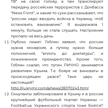
ТВ” на свою голову, а там транслируют
передачу российских террористов с Донбасса
“News Front”, и какие-то суки рассказывают, что
“россии надо вводить войска в Украину, чтоб
остановить вакханалию”. Я выдержала 1
минуту, больше не стала слушать. Настроение
пропало на весь день.
Глубоко лижет: Гоблин заявил, что россии
нужна монархия, а путину нужно больше
полномочий, “вплоть до диктатуры”, и
пожизненное президентство. Кроме того,
Гоблин сказал, что путин ЛИЧНО занимается
развитием Крыма. Т.е. бояре не виноваты в
происходящем ужасе? Таки царь не
настоящий?
http://ru.krymr.com/a/news/28370243.html
Оккупанты заблокировали в Крыму и в россии
крупнейший футбольный портал Украины —
Football.ua. Украинского спорта тоже боятся?