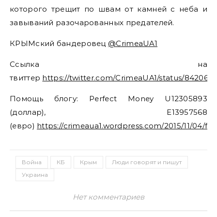
которого трещит по швам от камней с неба и
завываний разочарованных предателей.
КРЫМский бандеровец
@CrimeaUA1
Ссылка на
твиттер
https://twitter.com/CrimeaUA1/status/84206
Помощь блогу: Perfect Money U12305893
(доллар), E13957568
(евро)
https://crimeaua1.wordpress.com/2015/11/04/fi
Война
КБ
Крым
Люди говорят и пишут
Украина
Нет комментариев