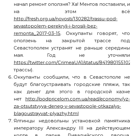
начал ремонт оползня? Ха! Ментов поставили, и
на этом всё
http://fresh.org.ua/novosti/130282/trassu-pod-
sevastopolem-perekryli-i-brosili-bez-
remonta_2017-03-15
. Оккупанты говорят, что
оползень на закрытой трассе под
Севастополем устранят не раньше середины
мая. Год не уточняли
https://twitter.com/CrimeaUA1/status/8419801551029
трассы).
Оккупанты сообщили, что в Севастополе не
будут благоустраивать городские пляжи, так
как денег для этого в городской казне
нет
http://podpricelom.com.ua/read/economy/yz-
za-otsutstvyya-deneg-v-sevastopole-otkazalys-
blagoustrayvat-plyazhy.html
Ялтинцы недовольны установкой памятника
императору Александру III на действующем
корте в парке Ливадийского дворца.