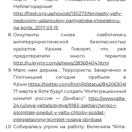
Неблагодарные!
http://fresh.org.ua/novosti/130273/tennisisty-yalty-
nedovolny-ustanovkoy-pamyatnika-imperatoru-
na-korte_2017-03-15
Оккупанты снова озаботились
антитеррористической безопасностью
курортов Крыма. Говорят, что уже
предотвратили много терактов
http://ru.krymr.com/a/news/28369404.html
Мало нам дерьма… Террористы Захарченко и
Плотницкий сегодня прибыли в
Крым
https://twitter.com/KrimRt/status/842063048
17 марта в Ялте будут создать “Интеграционный
комитет россия — Донбасс”
http://www.yalta-
24.ru/vsya-yalta/sobytiya/9183-zakharchenko-i-
plotnitskij-priedut-v-yaltu-chtoby-sozdat-
integratsionnyj-komitet-rossiya-donbass
Собиралась утром на работу. Включила “Ялта-