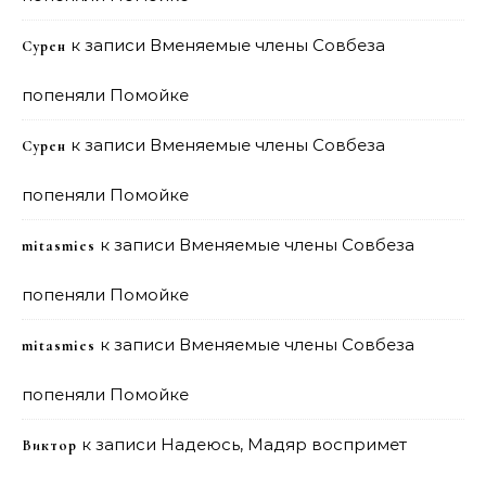
к записи
Вменяемые члены Совбеза
Сурен
попеняли Помойке
к записи
Вменяемые члены Совбеза
Сурен
попеняли Помойке
к записи
Вменяемые члены Совбеза
mitasmies
попеняли Помойке
к записи
Вменяемые члены Совбеза
mitasmies
попеняли Помойке
к записи
Надеюсь, Мадяр воспримет
Виктор