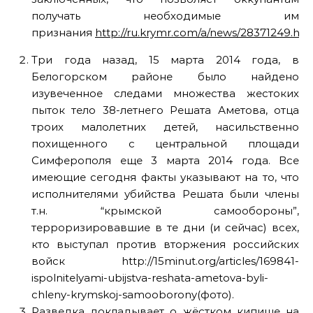
получать необходимые им
признания
http://ru.krymr.com/a/news/28371249.htm
Три года назад, 15 марта 2014 года, в
Белогорском районе было найдено
изувеченное следами множества жестоких
пыток тело 38-летнего Решата Аметова, отца
троих малолетних детей, насильственно
похищенного с центральной площади
Симферополя еще 3 марта 2014 года. Все
имеющие сегодня факты указывают на то, что
исполнителями убийства Решата были члены
т.н. “крымской самообороны”,
терроризировавшие в те дни (и сейчас) всех,
кто выступал против вторжения российских
войск http://15minut.org/articles/169841-
ispolnitelyami-ubijstva-reshata-ametova-byli-
chleny-krymskoj-samooborony(фото).
Разведка докладывает о жёстком кипише на