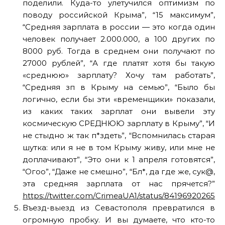
поделили. Куда-то улетучился оптимизм по
поводу российской Крыма”, “15 максимум”,
“Средняя зарплата в россии — это когда один
человек получает 2.000.000, а 100 других по
8000 руб. Тогда в среднем они получают по
27000 рублей”, “А где платят хотя бы такую
«среднюю» зарплату? Хочу там работать”,
“Средняя зп в Крыму на семью”, “Было бы
логично, если бы эти «временщики» показали,
из каких таких зарплат они вывели эту
космическую СРЕДНЮЮ зарплату в Крыму”, “И
не стыдно ж так п*здеть”, “Вспомнилась старая
шутка: или я не в том Крыму живу, или мне не
доплачивают”, “Это они к 1 апреля готовятся”,
“Огоо”, “Даже не смешно”, “Бл*, да где же, сук@,
эта средняя зарплата от нас прячется?”
https://twitter.com/CrimeaUA1/status/841969202655
Въезд-выезд из Севастополя превратился в
огромную пробку. И вы думаете, что кто-то