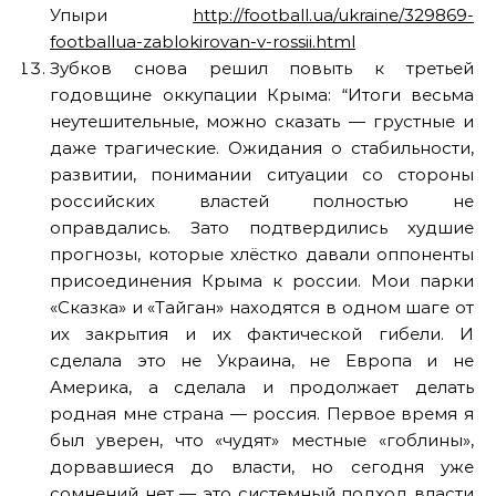
Упыри
http://football.ua/ukraine/329869-
footballua-zablokirovan-v-rossii.html
Зубков снова решил повыть к третьей
годовщине оккупации Крыма: “Итоги весьма
неутешительные, можно сказать — грустные и
даже трагические. Ожидания о стабильности,
развитии, понимании ситуации со стороны
российских властей полностью не
оправдались. Зато подтвердились худшие
прогнозы, которые хлёстко давали оппоненты
присоединения Крыма к россии. Мои парки
«Сказка» и «Тайган» находятся в одном шаге от
их закрытия и их фактической гибели. И
сделала это не Украина, не Европа и не
Америка, а сделала и продолжает делать
родная мне страна — россия. Первое время я
был уверен, что «чудят» местные «гоблины»,
дорвавшиеся до власти, но сегодня уже
сомнений нет — это системный подход власти