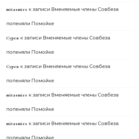
к записи
Вменяемые члены Совбеза
mitasmies
попеняли Помойке
к записи
Вменяемые члены Совбеза
Сурен
попеняли Помойке
к записи
Вменяемые члены Совбеза
Сурен
попеняли Помойке
к записи
Вменяемые члены Совбеза
mitasmies
попеняли Помойке
к записи
Вменяемые члены Совбеза
mitasmies
попеняли Помойке