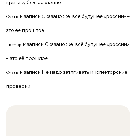
критику благосклонно
к записи
Сказано же: всё будущее «россии» –
Сурен
это её прошлое
к записи
Сказано же: всё будущее «россии»
Виктор
– это её прошлое
к записи
Не надо затягивать инспекторские
Сурен
проверки