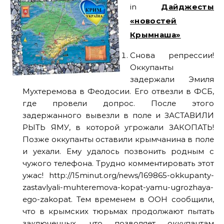
in
Дайджесты
«новостей
Крымнаша»
Снова репрессии!
Оккупанты
задержали Эмиля
Мухтеремова в Феодосии. Его отвезли в ФСБ,
где провели допрос. После этого
задержанного вывезли в поле и ЗАСТАВИЛИ
РЫТЬ ЯМУ, в которой угрожали ЗАКОПАТЬ!
Позже оккупанты оставили крымчанина в поле
и уехали. Ему удалось позвонить родным с
чужого телефона. Трудно комментировать этот
ужас! http://15minut.org/news/169865-okkupanty-
zastavlyali-muhteremova-kopat-yamu-ugrozhaya-
ego-zakopat. Тем временем в ООН сообщили,
что в крымских тюрьмах продолжают пытать
заключенных, что позволяет оккупантам