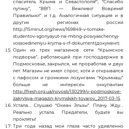
спаситель Крыма и Севастополя!”, “Спасибо
путину”, “ВВП — Вежливо! Вовремя!
Правильно!” и т.д. Аналогичная ситуация и в
других регионах россии
http://15minut.org/news/169849-v-tomske-
studentov-sgonyayut-na-miting-posvyaschennyj-
vossoedineniyu-kryma-s-rf-dokument(документ).
Один из трех магазинов сети “Крымское
подворье”, работающей при господдержке в
Подмосковье, закрылся, не проработав и двух
лет. Магазин не имел спрос, хотя и открывался
с пафосом и громкими лозунгами. “Крымнаш”
больше не интересен оккупантам
http://fresh.org.ua/novosti/130299/v-podmoskove-
zakrylsya-magazin-krymskikh-tovarov_2017-03-15
Устала… Слушаю “Океан Эльзы”. Плачу. Жду…
Реально устала. Предатели, будьте вы
прокляты!
Три года назад мои глаза часто удивленно