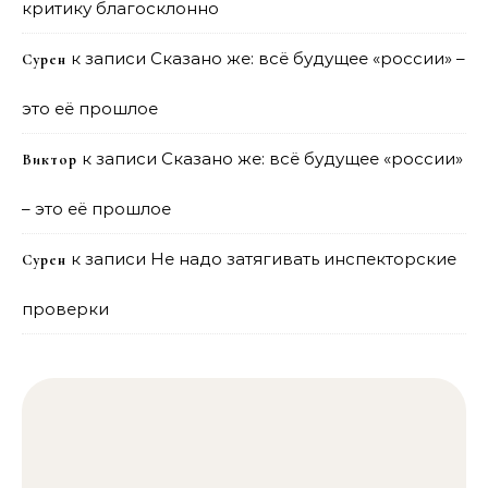
критику благосклонно
к записи
Сказано же: всё будущее «россии» –
Сурен
это её прошлое
к записи
Сказано же: всё будущее «россии»
Виктор
– это её прошлое
к записи
Не надо затягивать инспекторские
Сурен
проверки