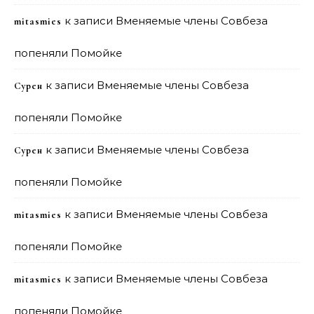
к записи
Вменяемые члены Совбеза
mitasmies
попеняли Помойке
к записи
Вменяемые члены Совбеза
Сурен
попеняли Помойке
к записи
Вменяемые члены Совбеза
Сурен
попеняли Помойке
к записи
Вменяемые члены Совбеза
mitasmies
попеняли Помойке
к записи
Вменяемые члены Совбеза
mitasmies
попеняли Помойке