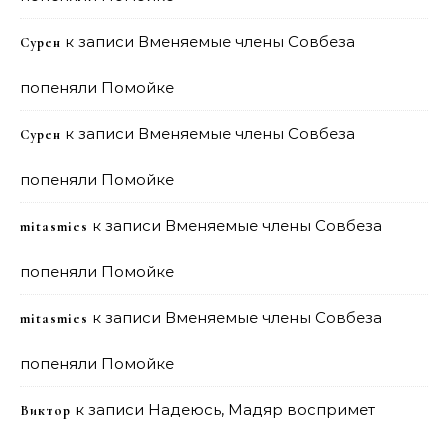
к записи
Вменяемые члены Совбеза
Сурен
попеняли Помойке
к записи
Вменяемые члены Совбеза
Сурен
попеняли Помойке
к записи
Вменяемые члены Совбеза
mitasmies
попеняли Помойке
к записи
Вменяемые члены Совбеза
mitasmies
попеняли Помойке
к записи
Надеюсь, Мадяр воспримет
Виктор