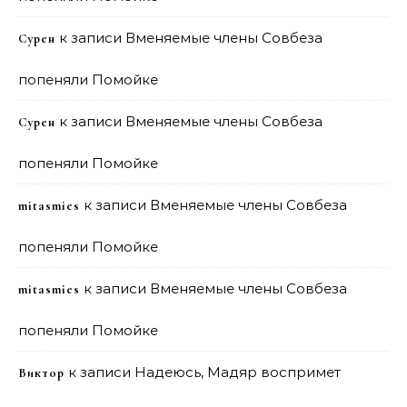
к записи
Вменяемые члены Совбеза
Сурен
попеняли Помойке
к записи
Вменяемые члены Совбеза
Сурен
попеняли Помойке
к записи
Вменяемые члены Совбеза
mitasmies
попеняли Помойке
к записи
Вменяемые члены Совбеза
mitasmies
попеняли Помойке
к записи
Надеюсь, Мадяр воспримет
Виктор