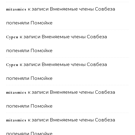
к записи
Вменяемые члены Совбеза
mitasmies
попеняли Помойке
к записи
Вменяемые члены Совбеза
Сурен
попеняли Помойке
к записи
Вменяемые члены Совбеза
Сурен
попеняли Помойке
к записи
Вменяемые члены Совбеза
mitasmies
попеняли Помойке
к записи
Вменяемые члены Совбеза
mitasmies
попеняли Помойке