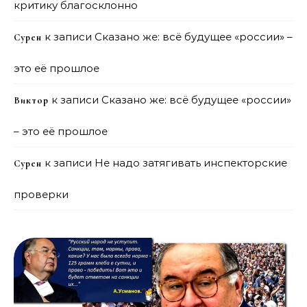
критику благосклонно
к записи
Сказано же: всё будущее «россии» –
Сурен
это её прошлое
к записи
Сказано же: всё будущее «россии»
Виктор
– это её прошлое
к записи
Не надо затягивать инспекторские
Сурен
проверки