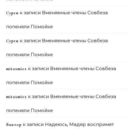
к записи
Вменяемые члены Совбеза
Сурен
попеняли Помойке
к записи
Вменяемые члены Совбеза
Сурен
попеняли Помойке
к записи
Вменяемые члены Совбеза
mitasmies
попеняли Помойке
к записи
Вменяемые члены Совбеза
mitasmies
попеняли Помойке
к записи
Надеюсь, Мадяр воспримет
Виктор