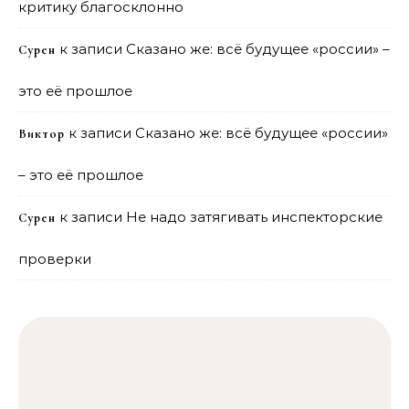
критику благосклонно
к записи
Сказано же: всё будущее «россии» –
Сурен
это её прошлое
к записи
Сказано же: всё будущее «россии»
Виктор
– это её прошлое
к записи
Не надо затягивать инспекторские
Сурен
проверки