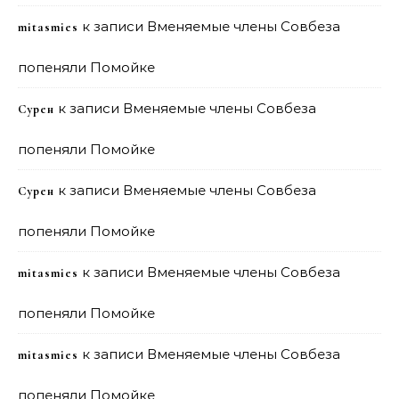
к записи
Вменяемые члены Совбеза
mitasmies
попеняли Помойке
к записи
Вменяемые члены Совбеза
Сурен
попеняли Помойке
к записи
Вменяемые члены Совбеза
Сурен
попеняли Помойке
к записи
Вменяемые члены Совбеза
mitasmies
попеняли Помойке
к записи
Вменяемые члены Совбеза
mitasmies
попеняли Помойке