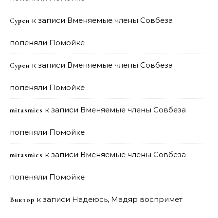
к записи
Вменяемые члены Совбеза
Сурен
попеняли Помойке
к записи
Вменяемые члены Совбеза
Сурен
попеняли Помойке
к записи
Вменяемые члены Совбеза
mitasmies
попеняли Помойке
к записи
Вменяемые члены Совбеза
mitasmies
попеняли Помойке
к записи
Надеюсь, Мадяр воспримет
Виктор