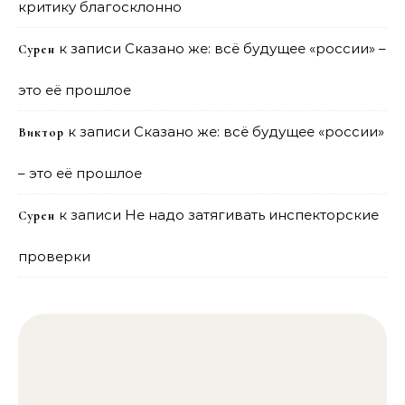
критику благосклонно
к записи
Сказано же: всё будущее «россии» –
Сурен
это её прошлое
к записи
Сказано же: всё будущее «россии»
Виктор
– это её прошлое
к записи
Не надо затягивать инспекторские
Сурен
проверки