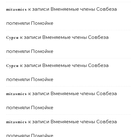
к записи
Вменяемые члены Совбеза
mitasmies
попеняли Помойке
к записи
Вменяемые члены Совбеза
Сурен
попеняли Помойке
к записи
Вменяемые члены Совбеза
Сурен
попеняли Помойке
к записи
Вменяемые члены Совбеза
mitasmies
попеняли Помойке
к записи
Вменяемые члены Совбеза
mitasmies
попеняли Помойке