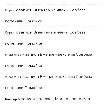
к записи
Вменяемые члены Совбеза
Сурен
попеняли Помойке
к записи
Вменяемые члены Совбеза
Сурен
попеняли Помойке
к записи
Вменяемые члены Совбеза
mitasmies
попеняли Помойке
к записи
Вменяемые члены Совбеза
mitasmies
попеняли Помойке
к записи
Надеюсь, Мадяр воспримет
Виктор