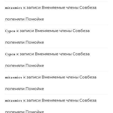
к записи
Вменяемые члены Совбеза
mitasmies
попеняли Помойке
к записи
Вменяемые члены Совбеза
Сурен
попеняли Помойке
к записи
Вменяемые члены Совбеза
Сурен
попеняли Помойке
к записи
Вменяемые члены Совбеза
mitasmies
попеняли Помойке
к записи
Вменяемые члены Совбеза
mitasmies
попеняли Помойке