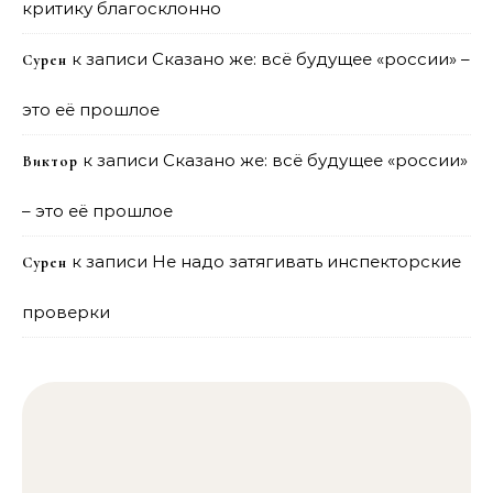
критику благосклонно
к записи
Сказано же: всё будущее «россии» –
Сурен
это её прошлое
к записи
Сказано же: всё будущее «россии»
Виктор
– это её прошлое
к записи
Не надо затягивать инспекторские
Сурен
проверки