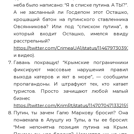
неба было написано: “Я в списке путина. А ТЫ?”.
А не засланный ли Госдепом этот Осташко,
крошащий батон на путинского ставленника
Овсянникова? Или под “списком путина”, в
который входит Осташко, имелся ввиду
расстрельный?
https://twitter.com/CrimeaUA1/status/1146797303933
и видео).
Гавань покращує! “Крымские пограничники
фиксируют массовые нарушения правил
выхода катеров и яхт в море”, — сообщили
пропагандоны. И штрафуют тех, кто катает
туристов. Просто зачищают любой малый
бизнес
https://twitter.com/KrimRt/status/11470704713321594
Путин, ты зачем Галю Маркову бросил? Она
понаехала в Алушту из Тулы, а ты ее бросил:
“Мне непонятна позиция путина на Крым.