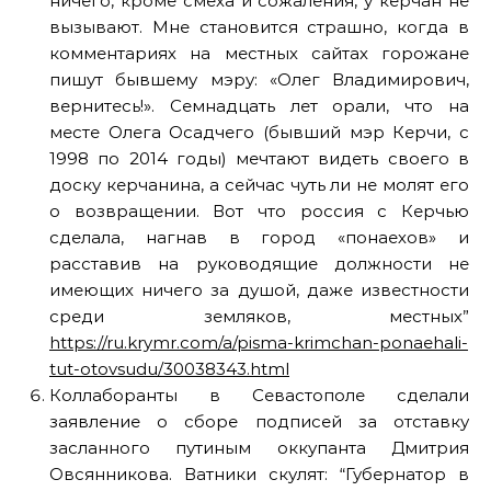
ничего, кроме смеха и сожаления, у керчан не
вызывают. Мне становится страшно, когда в
комментариях на местных сайтах горожане
пишут бывшему мэру: «Олег Владимирович,
вернитесь!». Семнадцать лет орали, что на
месте Олега Осадчего (бывший мэр Керчи, с
1998 по 2014 годы) мечтают видеть своего в
доску керчанина, а сейчас чуть ли не молят его
о возвращении. Вот что россия с Керчью
сделала, нагнав в город «понаехов» и
расставив на руководящие должности не
имеющих ничего за душой, даже известности
среди земляков, местных”
https://ru.krymr.com/a/pisma-krimchan-ponaehali-
tut-otovsudu/30038343.html
Коллаборанты в Севастополе сделали
заявление о сборе подписей за отставку
засланного путиным оккупанта Дмитрия
Овсянникова. Ватники скулят: “Губернатор в