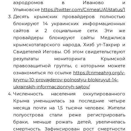
аэродромов в Иваново и
Ульяновске
https://twitter.com/CrimeaUA1/status/1
Десять крымских провайдеров полностью
блокируют 14 украинских информационных
сайтов и 2 социальные сети. Эти же
провайдеры блокируют сайты Меджлиса
крымскотатарского народа, Хизб ут-Тахрир и
Свидетелей Иеговы. Об этом свидетельствуют
результаты мониторинга Крымской
правозащитной группы, с которыми можете
ознакомиться по ссылке
https://crimeahrg.org/v-
krymu-10-provajderov-polnostyu-blokiruyut-14-
ukrainskih-informaczionnyh-sajtov/
Численность населения оккупированного
Крыма уменьшилась за последние четыре
месяца почти на 1,5 тысячи человек. Жители
полуострова стали реже регистрировать
браки, меньше рожать детей, увеличилась
смертность. Зафиксирован рост смертности