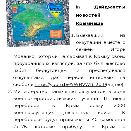
in
Дайджесты
новостей
Крымнаша
Выехавший из
оккупации вместе с
семьей Игорь
Мовенко, который не скрывал в Крыму своих
проукраинских взглядов, за что был жестоко
избит беркутовцем и преследовался
оккупантами, дал первое интервью на
свободе
https://youtu.be/7WBVWRL30f0
(видео).
Министерство нападения оккупантов в ходе
военно-террористических учений 11 июля
перебросит в Крым сразу 2000
военнослужащих десантных войск. К
переброске будут привлечены 40 самолетов
Ил-76, которые прибудут в Крым с