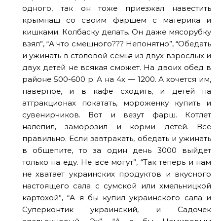
одного, так он тоже приезжал навестить
крымнаш со своим фаршем с материка и
кишками. Колбаску делать. Он даже мясорубку
взял”, “А что смешного??? Непонятно”, “Обедать
и ужинать в столовой семья из двух взрослых и
двух детей не всякая сможет. На двоих обед в
районе 500-600 р. А на 4х — 1200. А хочется им,
наверное, и в кафе сходить, и детей на
аттракционах покатать, мороженку купить и
сувенирчиков. Вот и везут фарш. Котлет
налепил, заморозил и корми детей. Все
правильно. Если завтракать, обедать и ужинать
в общепите, то за один день 3000 выйдет
только на еду. Не все могут”, “Так теперь и нам
не хватает украинских продуктов и вкусного
настоящего сала с сумской или хмельницкой
картохой”, “А я бы купил украинского сала и
Суперконтик украинский, и Садочек