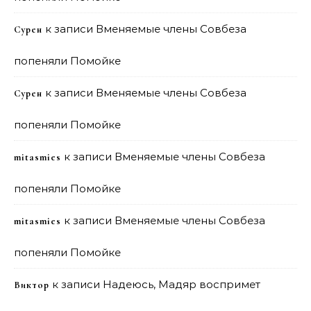
к записи
Вменяемые члены Совбеза
Сурен
попеняли Помойке
к записи
Вменяемые члены Совбеза
Сурен
попеняли Помойке
к записи
Вменяемые члены Совбеза
mitasmies
попеняли Помойке
к записи
Вменяемые члены Совбеза
mitasmies
попеняли Помойке
к записи
Надеюсь, Мадяр воспримет
Виктор