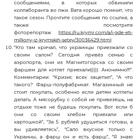
сообщениями, в которых обвинили
коллаборанта во лжи. Вата хорошо помнит, что
такое сезон. Прочтите сообщения по ссылке, а
также посмотрите
фоторепортаж
https://ru.krymr.com/a/i-gde-eti-
milliony-iz-krymskih-setey/30036429.html
“Кто там кричал, что украинцы приезжали со
своим салом? Сегодня привёз семью с
аэропорта, они из Магнитогорска со своим
фаршем для котлет приехали))))). Анонимно!!!”.
Комментарии: “Кризис всех зацепил”, “А что
такого? Фарш-полуфабрикат. Магазинный не
стоит покупать, особенно если детям котлеты
делать. А мясорубку с собой не привезёшь, на
отдыхе тоже не будешь покупать. Вот если б
они со своим хлебом приехали или
картошкой”, “За 5 рублей удушиться готовы, а
вы удивляетесь”, “Сало вкусное только с
Украины, а фарш он и есть фарш”, “Я знаю