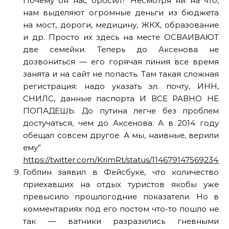
Почему он нас бросил? Несмотря ни на что,
нам выделяют огромные деньги из бюджета
на мост, дороги, медицину, ЖКХ, образование
и др. Просто их здесь на месте ОСВАИВАЮТ
две семейки. Теперь до Аксенова не
дозвониться — его горячая линия все время
занята и на сайт не попасть. Там такая сложная
регистрация: надо указать эл. почту, ИНН,
СНИЛС, данные паспорта И ВСЕ РАВНО НЕ
ПОПАДЕШЬ. До путина легче без проблем
достучаться, чем до Аксенова. А в 2014 году
обещал совсем другое. А мы, наивные, верили
ему”
https://twitter.com/KrimRt/status/1146791475692343
Гоблин заявил в Фейсбуке, что количество
приехавших на отдых туристов якобы уже
превысило прошлогодние показатели. Но в
комментариях под его постом что-то пошло не
так — ватники разразились гневными