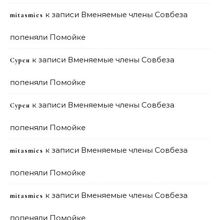
к записи
Вменяемые члены Совбеза
mitasmies
попеняли Помойке
к записи
Вменяемые члены Совбеза
Сурен
попеняли Помойке
к записи
Вменяемые члены Совбеза
Сурен
попеняли Помойке
к записи
Вменяемые члены Совбеза
mitasmies
попеняли Помойке
к записи
Вменяемые члены Совбеза
mitasmies
попеняли Помойке