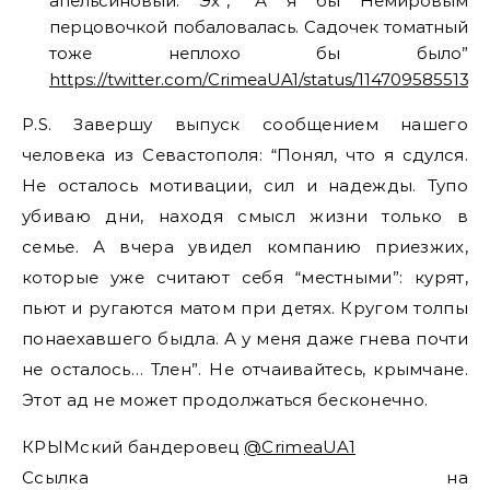
апельсиновый. Эх”, “А я бы Немировым
перцовочкой побаловалась. Садочек томатный
тоже неплохо бы было”
https://twitter.com/CrimeaUA1/status/1147095855134
P.S. Завершу выпуск сообщением нашего
человека из Севастополя: “Понял, что я сдулся.
Не осталось мотивации, сил и надежды. Тупо
убиваю дни, находя смысл жизни только в
семье. А вчера увидел компанию приезжих,
которые уже считают себя “местными”: курят,
пьют и ругаются матом при детях. Кругом толпы
понаехавшего быдла. А у меня даже гнева почти
не осталось… Тлен”. Не отчаивайтесь, крымчане.
Этот ад не может продолжаться бесконечно.
КРЫМский бандеровец
@CrimeaUA1
Ссылка на