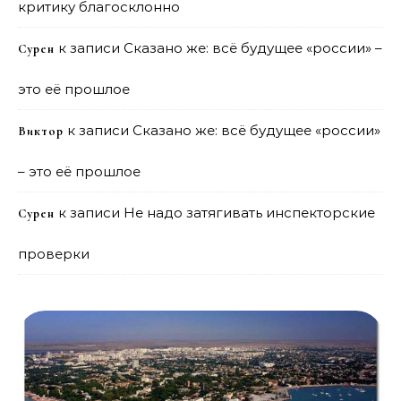
критику благосклонно
к записи
Сказано же: всё будущее «россии» –
Сурен
это её прошлое
к записи
Сказано же: всё будущее «россии»
Виктор
– это её прошлое
к записи
Не надо затягивать инспекторские
Сурен
проверки