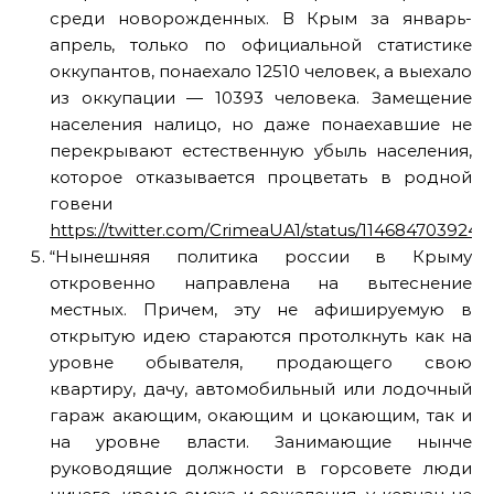
среди новорожденных. В Крым за январь-
апрель, только по официальной статистике
оккупантов, понаехало 12510 человек, а выехало
из оккупации — 10393 человека. Замещение
населения налицо, но даже понаехавшие не
перекрывают естественную убыль населения,
которое отказывается процветать в родной
говени
https://twitter.com/CrimeaUA1/status/114684703924
“Нынешняя политика россии в Крыму
откровенно направлена на вытеснение
местных. Причем, эту не афишируемую в
открытую идею стараются протолкнуть как на
уровне обывателя, продающего свою
квартиру, дачу, автомобильный или лодочный
гараж акающим, окающим и цокающим, так и
на уровне власти. Занимающие нынче
руководящие должности в горсовете люди