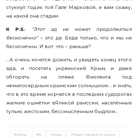
стукнул годик той Гале Марковой, и вам скажу,
на какой она стадии.
К
P.
S.
:
“Этот ад не может продолжаться
бесконечно”
– это да. Беда только, что и мы не
бесконечны. И вот: что – раньше?
…А очень хочется дожить, и увидеть конец этого
ада, и посетить украинский Крым, и даже
обгореть на пляже Фиолента под
немилосердным крымским солнышком… и знать,
что в это время корчатся в последних судорогах
жалкие ошмётки вЯликой раиссии, населённые
тупым, жестоким, бессмысленным быдлом…
Война
КБ
Крым
Люди говорят и пишут