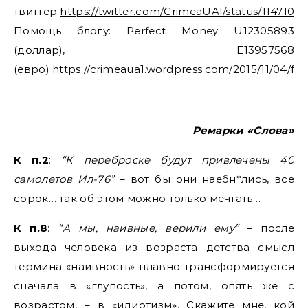
твиттер
https://twitter.com/CrimeaUA1/status/114710
Помощь блогу: Perfect Money U12305893
(доллар), E13957568
(евро)
https://crimeaua1.wordpress.com/2015/11/04/fi
Ремарки «Слова»
К п.2
:
“К переброске будут привлечены 40
самолетов Ил-76”
– вот бы они наебн*лись, все
сорок… так об этом можно только мечтать…
К п.8
:
“А мы, наивные, верили ему”
– после
выхода человека из возраста детства смысл
термина «наивность» плавно трансформируется
сначала в «глупость», а потом, опять же с
возрастом, – в «идиотизм». Скажите мне, кой