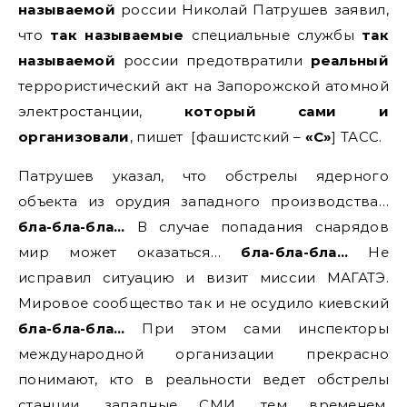
называемой
россии Николай Патрушев заявил,
что
так называемые
специальные службы
так
называемой
россии предотвратили
реальный
террористический акт на Запорожской атомной
электростанции,
который сами и
организовали
, пишет [фашистский –
«С»
] ТАСС.
Патрушев указал, что обстрелы ядерного
объекта из орудия западного производства…
бла-бла-бла…
В случае попадания снарядов
мир может оказаться…
бла-бла-бла…
Не
исправил ситуацию и визит миссии МАГАТЭ.
Мировое сообщество так и не осудило киевский
бла-бла-бла…
При этом сами инспекторы
международной организации прекрасно
понимают, кто в реальности ведет обстрелы
станции, западные СМИ, тем временем,