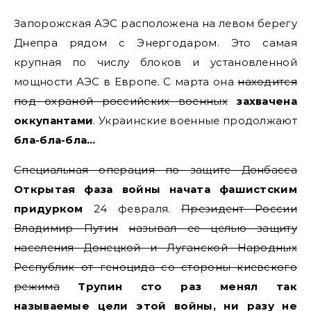
Запорожская АЭС расположена на левом берегу
Днепра рядом с Энергодаром. Это самая
крупная по числу блоков и установленной
мощности АЭС в Европе. С марта она
находится
под охраной российских военных
захвачена
оккупантами
. Украинские военные продолжают
бла-бла-бла…
Специальная операция по защите Донбасса
Открытая фаза войны начата фашистским
придурком
24 февраля.
Президент России
Владимир Путин
называл ее целью защиту
населения Донецкой и Луганской Народных
Республик от геноцида со стороны киевского
режима
Трупин сто раз менял так
называемые цели этой войны, ни разу не