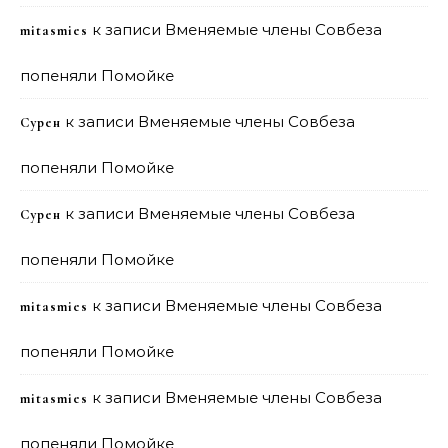
к записи
Вменяемые члены Совбеза
mitasmies
попеняли Помойке
к записи
Вменяемые члены Совбеза
Сурен
попеняли Помойке
к записи
Вменяемые члены Совбеза
Сурен
попеняли Помойке
к записи
Вменяемые члены Совбеза
mitasmies
попеняли Помойке
к записи
Вменяемые члены Совбеза
mitasmies
попеняли Помойке