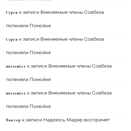
к записи
Вменяемые члены Совбеза
Сурен
попеняли Помойке
к записи
Вменяемые члены Совбеза
Сурен
попеняли Помойке
к записи
Вменяемые члены Совбеза
mitasmies
попеняли Помойке
к записи
Вменяемые члены Совбеза
mitasmies
попеняли Помойке
к записи
Надеюсь, Мадяр воспримет
Виктор