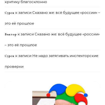
критику благосклонно
к записи
Сказано же: всё будущее «россии» –
Сурен
это её прошлое
к записи
Сказано же: всё будущее «россии»
Виктор
– это её прошлое
к записи
Не надо затягивать инспекторские
Сурен
проверки