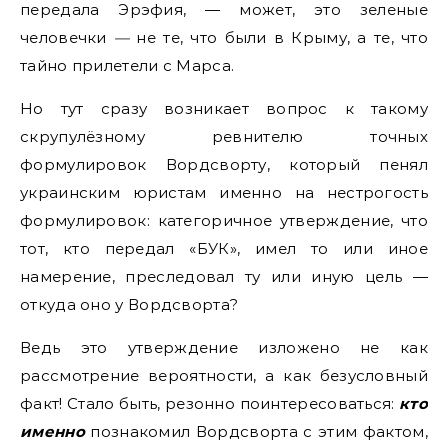
передала Эрэфия, — может, это зеленые
человечки
—
не те, что были в Крыму, а те, что
тайно прилетели с Марса.
Но тут сразу возникает вопрос к такому
скрупулёзному ревнителю точных
формулировок Вордсворту, который пенял
украинским юристам именно на нестрогость
формулировок: категоричное утверждение, что
тот, кто передал «БУК», имел то или иное
намерение, преследовал ту или иную цель —
откуда оно у Вордсворта?
Ведь это утверждение изложено не как
рассмотрение вероятности, а как безусловный
факт! Стало быть, резонно поинтересоваться:
кто
именно
познакомил Вордсворта с этим фактом,