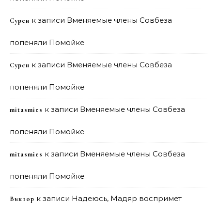
к записи
Вменяемые члены Совбеза
Сурен
попеняли Помойке
к записи
Вменяемые члены Совбеза
Сурен
попеняли Помойке
к записи
Вменяемые члены Совбеза
mitasmies
попеняли Помойке
к записи
Вменяемые члены Совбеза
mitasmies
попеняли Помойке
к записи
Надеюсь, Мадяр воспримет
Виктор