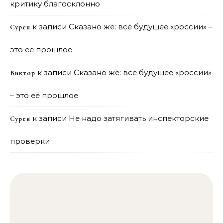
критику благосклонно
к записи
Сказано же: всё будущее «россии» –
Сурен
это её прошлое
к записи
Сказано же: всё будущее «россии»
Виктор
– это её прошлое
к записи
Не надо затягивать инспекторские
Сурен
проверки