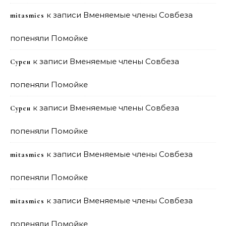
к записи
Вменяемые члены Совбеза
mitasmies
попеняли Помойке
к записи
Вменяемые члены Совбеза
Сурен
попеняли Помойке
к записи
Вменяемые члены Совбеза
Сурен
попеняли Помойке
к записи
Вменяемые члены Совбеза
mitasmies
попеняли Помойке
к записи
Вменяемые члены Совбеза
mitasmies
попеняли Помойке