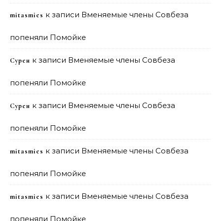
к записи
Вменяемые члены Совбеза
mitasmies
попеняли Помойке
к записи
Вменяемые члены Совбеза
Сурен
попеняли Помойке
к записи
Вменяемые члены Совбеза
Сурен
попеняли Помойке
к записи
Вменяемые члены Совбеза
mitasmies
попеняли Помойке
к записи
Вменяемые члены Совбеза
mitasmies
попеняли Помойке