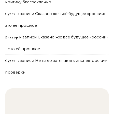
критику благосклонно
к записи
Сказано же: всё будущее «россии» –
Сурен
это её прошлое
к записи
Сказано же: всё будущее «россии»
Виктор
– это её прошлое
к записи
Не надо затягивать инспекторские
Сурен
проверки