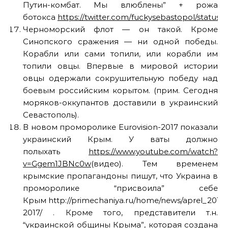
Путин-комбат. Мы влюблены” + рожа
ботокса
https://twitter.com/fuckysebastopol/statu
Черноморский флот — он такой. Кроме
Синопского сражения — ни одной победы.
Корабли или сами топили, или корабли им
топили овцы. Впервые в мировой истории
овцы одержали сокрушительную победу над
боевым российским корытом. (прим. Сегодня
моряков-оккупантов доставили в украинский
Севастополь).
В новом проморолике Eurovision-2017 показали
украинский Крым. У ваты должно
полыхать
https://www.youtube.com/watch?
v=Ggem1JBNc0w
(видео). Тем временем
крымские пропагандоны пишут, что Украина в
проморолике “присвоила” себе
Крым http://primechaniya.ru/home/news/aprel_20172
2017/ . Кроме того, представители т.н.
“украинской общины Крыма”, которая создана