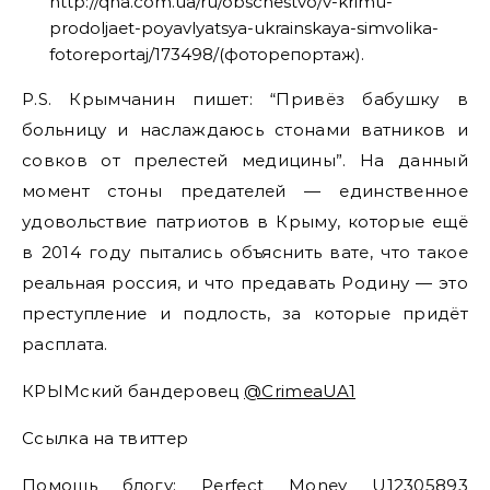
http://qha.com.ua/ru/obschestvo/v-krimu-
prodoljaet-poyavlyatsya-ukrainskaya-simvolika-
fotoreportaj/173498/(фоторепортаж).
P.S. Крымчанин пишет: “Привёз бабушку в
больницу и наслаждаюсь стонами ватников и
совков от прелестей медицины”. На данный
момент стоны предателей — единственное
удовольствие патриотов в Крыму, которые ещё
в 2014 году пытались объяснить вате, что такое
реальная россия, и что предавать Родину — это
преступление и подлость, за которые придёт
расплата.
КРЫМский бандеровец
@CrimeaUA1
Ссылка на твиттер
Помощь блогу: Perfect Money U12305893