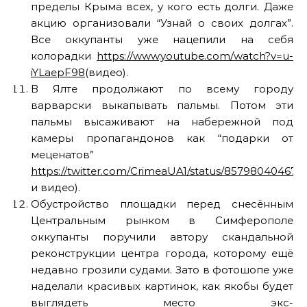
пределы Крыма всех, у кого есть долги. Даже
акцию организовали “Узнай о своих долгах”.
Все оккупанты уже нацепили на себя
колорадки
https://www.youtube.com/watch?v=u-
iYLaepF98
(видео).
В Ялте продолжают по всему городу
варварски выкапывать пальмы. Потом эти
пальмы высаживают на набережной под
камеры пропагандонов как “подарки от
меценатов”
https://twitter.com/CrimeaUA1/status/85798040467
и видео).
Обустройство площадки перед снесённым
Центральным рынком в Симферополе
оккупанты поручили автору скандальной
реконструкции центра города, которому ещё
недавно грозили судами. Зато в фотошопе уже
наделали красивых картинок, как якобы будет
выглядеть место экс-