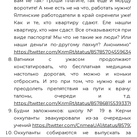
вам не так? Гроши платите, так еще и морду
воротите! А мне есть не на что, работать нужно!
Ялтинские работодатели в край охренели уже!
Как и те, кто квартиру сдают. Еле нашли
квартиру, кто нам сдаст. Все отказываются при
виде паспорта! Мы что не такие же люди? Или
наши деньги по-другому пахнут? Анонимно”
https://twitter.com/KrimRt/status/857857045596340
Ватники с ужасом продолжают
констатировать, что бесплатная медицина
настолько дорогая, что можно и коньки
отбросить. И это при том, что нужно ещё и
преодолеть препятствия на пути к врачу:
талоны, очереди и т.д.
https://twitter.com/KrimRt/status/8578681553933762
Будни заложников: школу № 19 в Керчи
оккупанты эвакуировали из-за очередных
учений
https://twitter.com/CrimeaUA1/status/8579
Оккупанты собираются не выпускать за