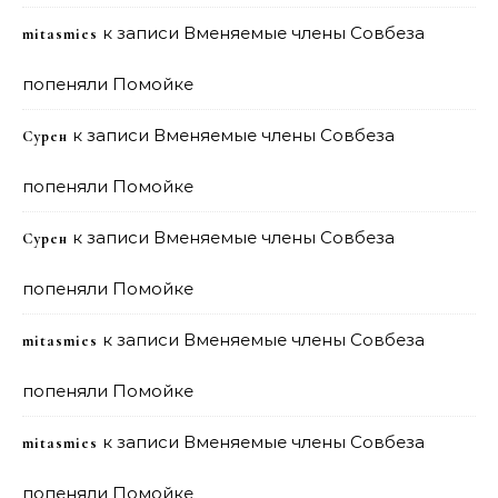
к записи
Вменяемые члены Совбеза
mitasmies
попеняли Помойке
к записи
Вменяемые члены Совбеза
Сурен
попеняли Помойке
к записи
Вменяемые члены Совбеза
Сурен
попеняли Помойке
к записи
Вменяемые члены Совбеза
mitasmies
попеняли Помойке
к записи
Вменяемые члены Совбеза
mitasmies
попеняли Помойке