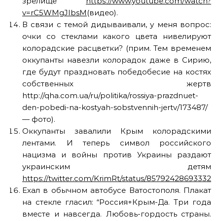
зрелище
https://www.youtube.com/watch?
v=rC5WMgJIbsM
(видео).
В связи с темой дидываивали, у меня вопрос:
очки со стеклами какого цвета нивелируют
колорадские расцветки? (прим. Тем временем
оккупанты навезли колорадок даже в Сирию,
где будут праздновать победобесие на костях
собственных жертв
http://qha.com.ua/ru/politika/rossiya-prazdnuet-
den-pobedi-na-kostyah-sobstvennih-jertv/173487/
— фото).
Оккупанты завалили Крым колорадскими
лентами. И теперь символ российского
нацизма и войны против Украины раздают
украинским детям
https://twitter.com/KrimRt/status/8579242869333237
Ехал в обычном автобусе Ватостополя. Плакат
на стекле гласил: “Россия+Крым-Да. Три года
вместе и навсегда. Любовь-гордость страны.