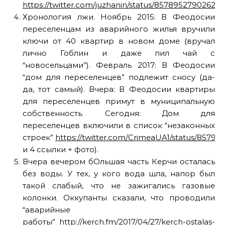
https://twitter.com/juzhanin/status/85789527902620
Хронология лжи. Ноябрь 2015: В Феодосии
переселенцам из аварийного жилья вручили
ключи от 40 квартир в новом доме (вручал
лично Гоблин и даже пил чай с
“новосельцами”). Февраль 2017: В Феодосии
“дом для переселенцев” подлежит сносу (да-
да, тот самый). Вчера: В Феодосии квартиры
для переселенцев примут в муниципальную
собственность. Сегодня: Дом для
переселенцев включили в список “незаконных
строек”
https://twitter.com/CrimeaUA1/status/8579
и 4 ссылки + фото).
Вчера вечером бОльшая часть Керчи осталась
без воды. У тех, у кого вода шла, напор был
такой слабый, что не зажигались газовые
колонки. Оккупанты сказали, что проводили
“аварийные
работы”
http://kerch.fm/2017/04/27/kerch-ostalas-