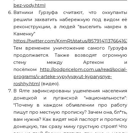
bez-vody.html
Ватники Гурзуфа считают, что оккупанты
решили захватить набережную под видом её
реконструкции, а людей “выселить нахрен в
Каменку”
https://twitter.com/KrimRt/status/85791411376641638
Тем временем уничтожение самого Гурзуфа
продолжается. Также возводят огромную
стену между Артеком и
посёлком
http://podpricelom.com.ua/read/social-
programs/v-arteke-vypylyvayut-kyparysnye-
roshhy.html
(видео).
В Ялте зафиксированы ущемления населения
донецкой и луганской “национальности”:
“Почему в каждом объявлении про работу
пишут про местную прописку? Зачем она, бл*ть,
вам нужна? Как видят мой паспорт и прописку
донецкую, так сразу мину грустную строят! Что