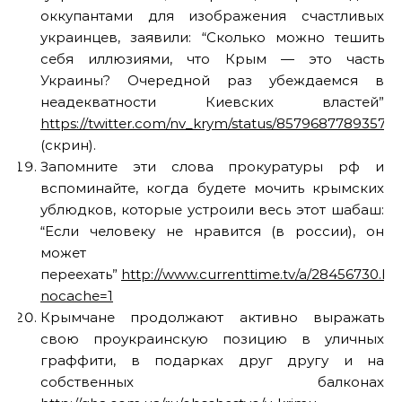
оккупантами для изображения счастливых
украинцев, заявили: “Сколько можно тешить
себя иллюзиями, что Крым — это часть
Украины? Очередной раз убеждаемся в
неадекватности Киевских властей”
https://twitter.com/nv_krym/status/85796877893575
(скрин).
Запомните эти слова прокуратуры рф и
вспоминайте, когда будете мочить крымских
ублюдков, которые устроили весь этот шабаш:
“Если человеку не нравится (в россии), он
может
переехать”
http://www.currenttime.tv/a/28456730.ht
nocache=1
Крымчане продолжают активно выражать
свою проукраинскую позицию в уличных
граффити, в подарках друг другу и на
собственных балконах