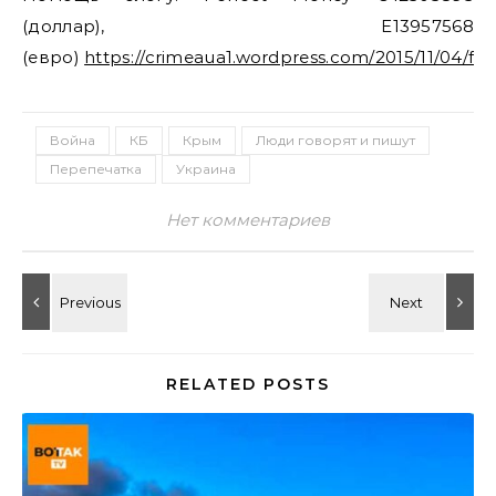
(доллар), E13957568
(евро)
https://crimeaua1.wordpress.com/2015/11/04/fi
Война
КБ
Крым
Люди говорят и пишут
Перепечатка
Украина
Нет комментариев
RELATED POSTS