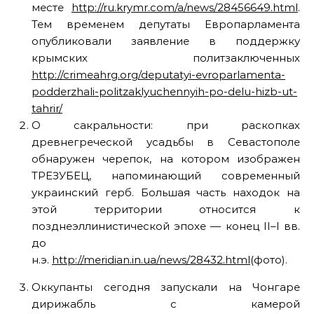
месте
http://ru.krymr.com/a/news/28456649.html
.
Тем временем депутаты Европарламента
опубликовали заявление в поддержку
крымских политзаключенных
http://crimeahrg.org/deputatyi-evroparlamenta-
podderzhali-politzaklyuchennyih-po-delu-hizb-ut-
tahrir/
О сакральности: при раскопках
древнегреческой усадьбы в Севастополе
обнаружен черепок, на котором изображен
ТРЕЗУБЕЦ, напоминающий современный
украинский герб. Большая часть находок на
этой территории относится к
позднеэллинистической эпохе — конец II–I вв.
до
н.э.
http://meridian.in.ua/news/28432.html
(фото).
Оккупанты сегодня запускали на Чонгаре
дирижабль с камерой