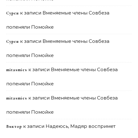
к записи
Вменяемые члены Совбеза
Сурен
попеняли Помойке
к записи
Вменяемые члены Совбеза
Сурен
попеняли Помойке
к записи
Вменяемые члены Совбеза
mitasmies
попеняли Помойке
к записи
Вменяемые члены Совбеза
mitasmies
попеняли Помойке
к записи
Надеюсь, Мадяр воспримет
Виктор