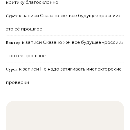
критику благосклонно
к записи
Сказано же: всё будущее «россии» –
Сурен
это её прошлое
к записи
Сказано же: всё будущее «россии»
Виктор
– это её прошлое
к записи
Не надо затягивать инспекторские
Сурен
проверки