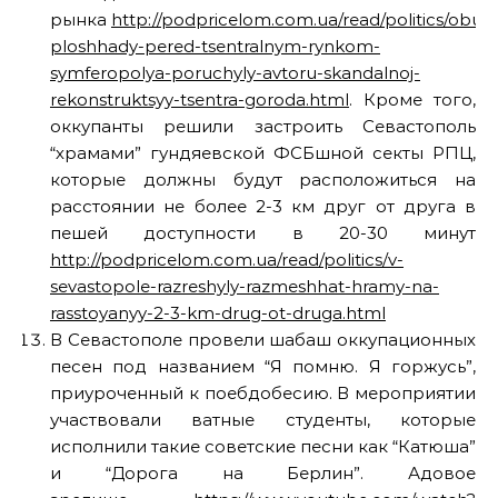
рынка
http://podpricelom.com.ua/read/politics/obust
ploshhady-pered-tsentralnym-rynkom-
symferopolya-poruchyly-avtoru-skandalnoj-
rekonstruktsyy-tsentra-goroda.html
. Кроме того,
оккупанты решили застроить Севастополь
“храмами” гундяевской ФСБшной секты РПЦ,
которые должны будут расположиться на
расстоянии не более 2-3 км друг от друга в
пешей доступности в 20-30 минут
http://podpricelom.com.ua/read/politics/v-
sevastopole-razreshyly-razmeshhat-hramy-na-
rasstoyanyy-2-3-km-drug-ot-druga.html
В Севастополе провели шабаш оккупационных
песен под названием “Я помню. Я горжусь”,
приуроченный к поебдобесию. В мероприятии
участвовали ватные студенты, которые
исполнили такие советские песни как “Катюша”
и “Дорога на Берлин”. Адовое