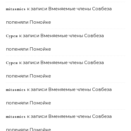
к записи
Вменяемые члены Совбеза
mitasmies
попеняли Помойке
к записи
Вменяемые члены Совбеза
Сурен
попеняли Помойке
к записи
Вменяемые члены Совбеза
Сурен
попеняли Помойке
к записи
Вменяемые члены Совбеза
mitasmies
попеняли Помойке
к записи
Вменяемые члены Совбеза
mitasmies
попеняли Помойке