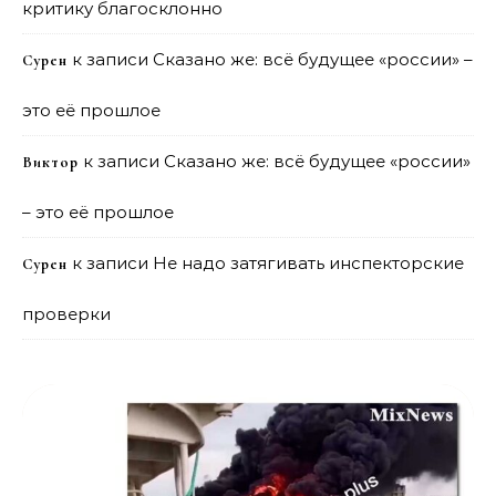
критику благосклонно
к записи
Сказано же: всё будущее «россии» –
Сурен
это её прошлое
к записи
Сказано же: всё будущее «россии»
Виктор
– это её прошлое
к записи
Не надо затягивать инспекторские
Сурен
проверки