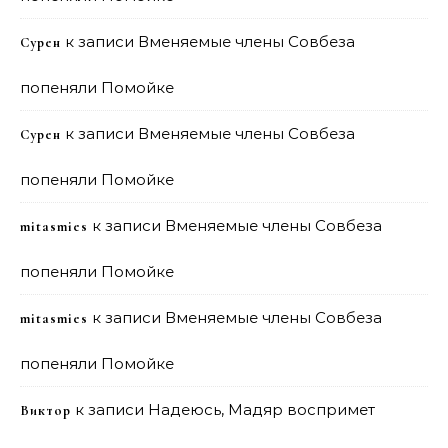
к записи
Вменяемые члены Совбеза
Сурен
попеняли Помойке
к записи
Вменяемые члены Совбеза
Сурен
попеняли Помойке
к записи
Вменяемые члены Совбеза
mitasmies
попеняли Помойке
к записи
Вменяемые члены Совбеза
mitasmies
попеняли Помойке
к записи
Надеюсь, Мадяр воспримет
Виктор