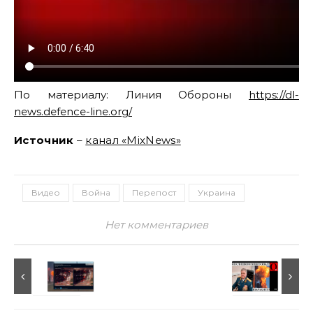
По материалу: Линия Обороны
https://dl-
news.defence-line.org/
Источник
–
канал «MixNews»
Видео
Война
Перепост
Украина
Нет комментариев