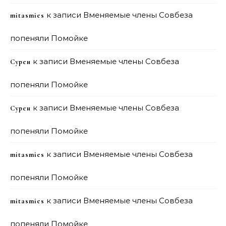
к записи
Вменяемые члены Совбеза
mitasmies
попеняли Помойке
к записи
Вменяемые члены Совбеза
Сурен
попеняли Помойке
к записи
Вменяемые члены Совбеза
Сурен
попеняли Помойке
к записи
Вменяемые члены Совбеза
mitasmies
попеняли Помойке
к записи
Вменяемые члены Совбеза
mitasmies
попеняли Помойке