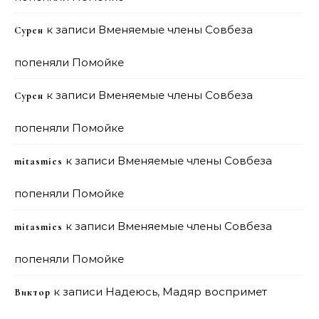
к записи
Вменяемые члены Совбеза
Сурен
попеняли Помойке
к записи
Вменяемые члены Совбеза
Сурен
попеняли Помойке
к записи
Вменяемые члены Совбеза
mitasmies
попеняли Помойке
к записи
Вменяемые члены Совбеза
mitasmies
попеняли Помойке
к записи
Надеюсь, Мадяр воспримет
Виктор