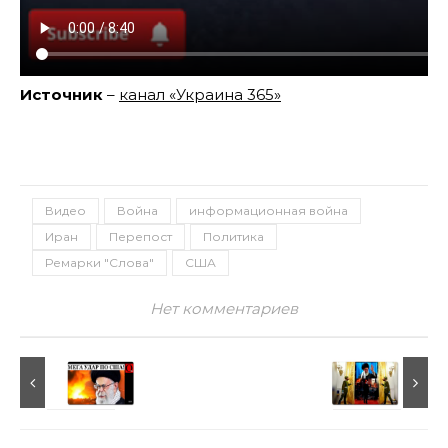
Источник
–
канал «Украина 365»
Видео
Война
информационная война
Иран
Перепост
Политика
Ремарки "Слова"
США
Нет комментариев