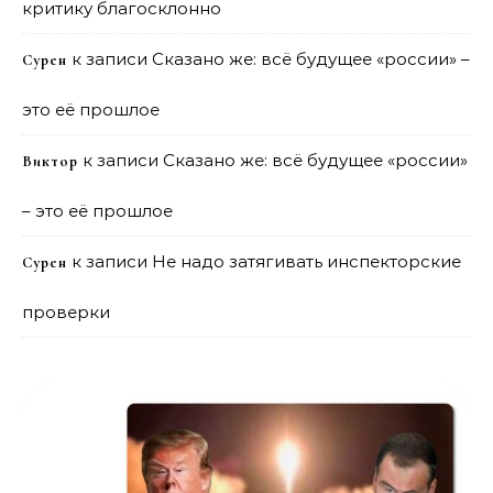
критику благосклонно
к записи
Сказано же: всё будущее «россии» –
Сурен
это её прошлое
к записи
Сказано же: всё будущее «россии»
Виктор
– это её прошлое
к записи
Не надо затягивать инспекторские
Сурен
проверки