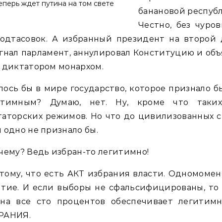
еперь ждет путина на том свете
банановой респуб
Честно, без чуро
подтасовок. А избранный президент на второй 
гнал парламент, аннулировал Конституцию и об
 диктатором монархом.
ось бы в мире государство, которое признало б
итимным? Думаю, нет. Ну, кроме что таки
аторских режимов. Но что до цивилизованных 
 одно не признало бы.
чему? Ведь избран-то легитимно!
тому, что есть АКТ избрания власти. Одномоме
тие. И если выборы не сфальсифицированы, то
 на все сто процентов обеспечивает легитимн
РАНИЯ.