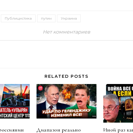
Публицистика
путин
Украина
Нет комментариев
RELATED POSTS
россиянин
Диапазон реально
Иной раз ка