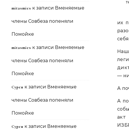
т
к записи
Вменяемые
mitasmies
члены Совбеза попеняли
их 
разо
Помойке
себя
к записи
Вменяемые
mitasmies
Нашл
лег
члены Совбеза попеняли
дикт
Помойке
— ни
к записи
Вменяемые
Сурен
А по
члены Совбеза попеняли
А по
собы
Помойке
акт
ИЗБ
к записи
Вменяемые
Сурен