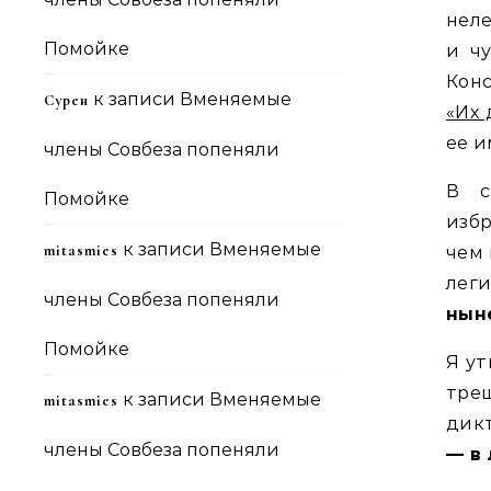
неле
Помойке
и ч
Кон
к записи
Вменяемые
Сурен
«Их 
ее и
члены Совбеза попеняли
В с
Помойке
избр
к записи
Вменяемые
mitasmies
чем 
леги
члены Совбеза попеняли
нын
Помойке
Я ут
трещ
к записи
Вменяемые
mitasmies
дик
члены Совбеза попеняли
— в