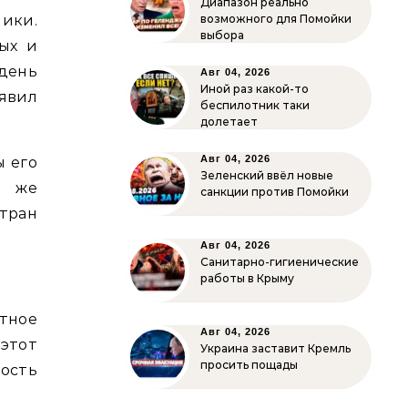
Диапазон реально
лики.
возможного для Помойки
выбора
вых и
день
Авг 04, 2026
Иной раз какой-то
ъявил
беспилотник таки
долетает
Авг 04, 2026
ы его
Зеленский ввёл новые
х же
санкции против Помойки
стран
Авг 04, 2026
Санитарно-гигиенические
работы в Крыму
нтное
Авг 04, 2026
 этот
Украина заставит Кремль
просить пощады
ость