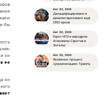
боров
Авг 03, 2026
ания
Денацифицировано и
кали
демилитаризовано ещё
1390 орков
ли бы
Авг 02, 2026
Горит НПЗ и аэродром.
Атакованы Саратов и
ость
Энгельс
днее,
ли он
Авг 02, 2026
Яковенко: процесс
 в ее
«украинизации» Трампа
да он
ского
вает