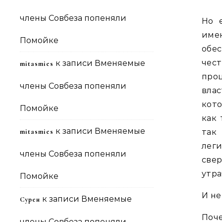
члены Совбеза попеняли
Но 
име
Помойке
обе
чест
к записи
Вменяемые
mitasmies
про
члены Совбеза попеняли
влас
кот
Помойке
как 
к записи
Вменяемые
mitasmies
так
лег
члены Совбеза попеняли
све
утра
Помойке
И не
к записи
Вменяемые
Сурен
Поче
члены Совбеза попеняли