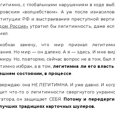
гитимно, с глобальными нарушениям в ходе вы
уровским «волшебством». А уж после изнасилов
ституции РФ и выстраивания преступной верти
дом Россия»
утратил бы легитимность, даже ес
мел.
кобках замечу, что мир признал легитимн
ания. Но мир — он далеко. А я — здесь. И мне ви
миру. Но, повторяю, сейчас вопрос не в том, был 
тимно избран, а в том,
легитимна ли его власть
ешнем состоянии, в процессе
.
верждаю: она НЕ ЛЕГИТИМНА. И уже давно. И ког
ит что-то о легитимности свергнутого украин
татора, он защищает СЕБЯ.
Потому и передерги
 лучших традициях карточных шулеров.