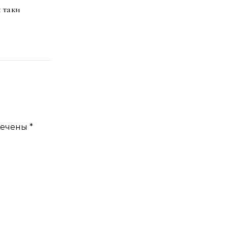
 таки
мечены
*