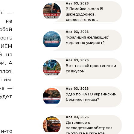
Авг 03, 2026
В Помойке около 15
он —
шахедодромов,
следовательно…
е не
юбой
Авг 03, 2026
ность
“Коалиция желающих”
медленно умирает?
НИЕМ
й, на
Авг 03, 2026
м. А
Вот так: всё простенько и
ялся,
со вкусом
тим:
на —
Авг 03, 2026
Удар по НАТО украинским
удет
беспилотником?
Авг 03, 2026
Детальнее о
последствиях обстрела
ан-то
смотрите в сюжете