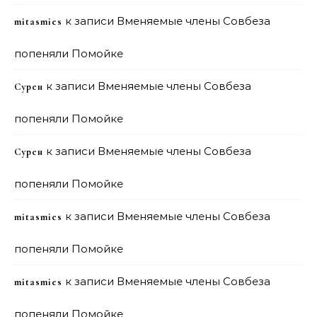
к записи
Вменяемые члены Совбеза
mitasmies
попеняли Помойке
к записи
Вменяемые члены Совбеза
Сурен
попеняли Помойке
к записи
Вменяемые члены Совбеза
Сурен
попеняли Помойке
к записи
Вменяемые члены Совбеза
mitasmies
попеняли Помойке
к записи
Вменяемые члены Совбеза
mitasmies
попеняли Помойке