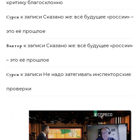
критику благосклонно
к записи
Сказано же: всё будущее «россии» –
Сурен
это её прошлое
к записи
Сказано же: всё будущее «россии»
Виктор
– это её прошлое
к записи
Не надо затягивать инспекторские
Сурен
проверки