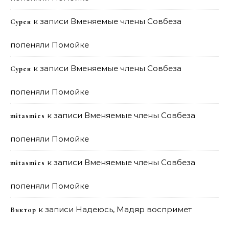
к записи
Вменяемые члены Совбеза
Сурен
попеняли Помойке
к записи
Вменяемые члены Совбеза
Сурен
попеняли Помойке
к записи
Вменяемые члены Совбеза
mitasmies
попеняли Помойке
к записи
Вменяемые члены Совбеза
mitasmies
попеняли Помойке
к записи
Надеюсь, Мадяр воспримет
Виктор