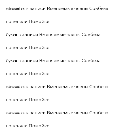
к записи
Вменяемые члены Совбеза
mitasmies
попеняли Помойке
к записи
Вменяемые члены Совбеза
Сурен
попеняли Помойке
к записи
Вменяемые члены Совбеза
Сурен
попеняли Помойке
к записи
Вменяемые члены Совбеза
mitasmies
попеняли Помойке
к записи
Вменяемые члены Совбеза
mitasmies
попеняли Помойке