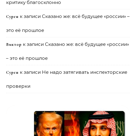
критику благосклонно
к записи
Сказано же: всё будущее «россии» –
Сурен
это её прошлое
к записи
Сказано же: всё будущее «россии»
Виктор
– это её прошлое
к записи
Не надо затягивать инспекторские
Сурен
проверки