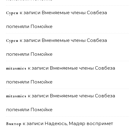
к записи
Вменяемые члены Совбеза
Сурен
попеняли Помойке
к записи
Вменяемые члены Совбеза
Сурен
попеняли Помойке
к записи
Вменяемые члены Совбеза
mitasmies
попеняли Помойке
к записи
Вменяемые члены Совбеза
mitasmies
попеняли Помойке
к записи
Надеюсь, Мадяр воспримет
Виктор