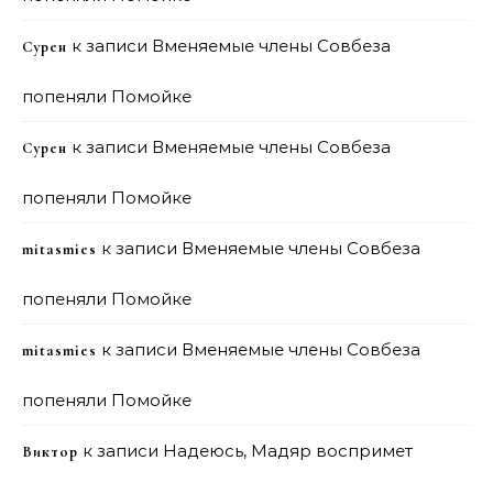
к записи
Вменяемые члены Совбеза
Сурен
попеняли Помойке
к записи
Вменяемые члены Совбеза
Сурен
попеняли Помойке
к записи
Вменяемые члены Совбеза
mitasmies
попеняли Помойке
к записи
Вменяемые члены Совбеза
mitasmies
попеняли Помойке
к записи
Надеюсь, Мадяр воспримет
Виктор