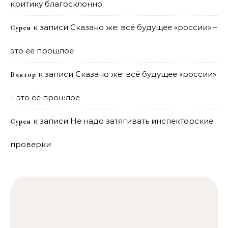
критику благосклонно
к записи
Сказано же: всё будущее «россии» –
Сурен
это её прошлое
к записи
Сказано же: всё будущее «россии»
Виктор
– это её прошлое
к записи
Не надо затягивать инспекторские
Сурен
проверки