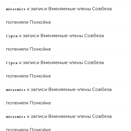
к записи
Вменяемые члены Совбеза
mitasmies
попеняли Помойке
к записи
Вменяемые члены Совбеза
Сурен
попеняли Помойке
к записи
Вменяемые члены Совбеза
Сурен
попеняли Помойке
к записи
Вменяемые члены Совбеза
mitasmies
попеняли Помойке
к записи
Вменяемые члены Совбеза
mitasmies
попеняли Помойке