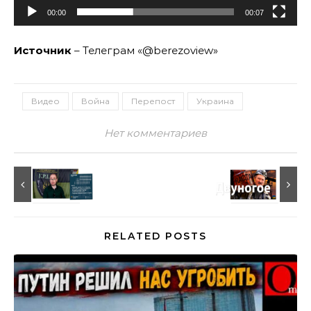
00:00
00:07
Источник
– Телеграм «@berezoview»
Видео
Война
Перепост
Украина
Нет комментариев
RELATED POSTS