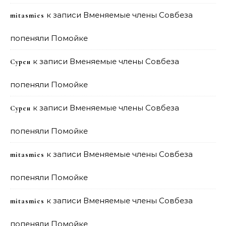
к записи
Вменяемые члены Совбеза
mitasmies
попеняли Помойке
к записи
Вменяемые члены Совбеза
Сурен
попеняли Помойке
к записи
Вменяемые члены Совбеза
Сурен
попеняли Помойке
к записи
Вменяемые члены Совбеза
mitasmies
попеняли Помойке
к записи
Вменяемые члены Совбеза
mitasmies
попеняли Помойке