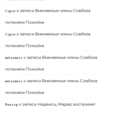
к записи
Вменяемые члены Совбеза
Сурен
попеняли Помойке
к записи
Вменяемые члены Совбеза
Сурен
попеняли Помойке
к записи
Вменяемые члены Совбеза
mitasmies
попеняли Помойке
к записи
Вменяемые члены Совбеза
mitasmies
попеняли Помойке
к записи
Надеюсь, Мадяр воспримет
Виктор