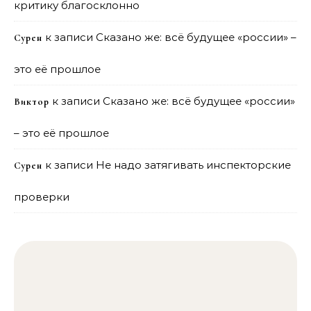
критику благосклонно
к записи
Сказано же: всё будущее «россии» –
Сурен
это её прошлое
к записи
Сказано же: всё будущее «россии»
Виктор
– это её прошлое
к записи
Не надо затягивать инспекторские
Сурен
проверки