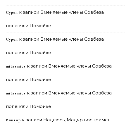
к записи
Вменяемые члены Совбеза
Сурен
попеняли Помойке
к записи
Вменяемые члены Совбеза
Сурен
попеняли Помойке
к записи
Вменяемые члены Совбеза
mitasmies
попеняли Помойке
к записи
Вменяемые члены Совбеза
mitasmies
попеняли Помойке
к записи
Надеюсь, Мадяр воспримет
Виктор