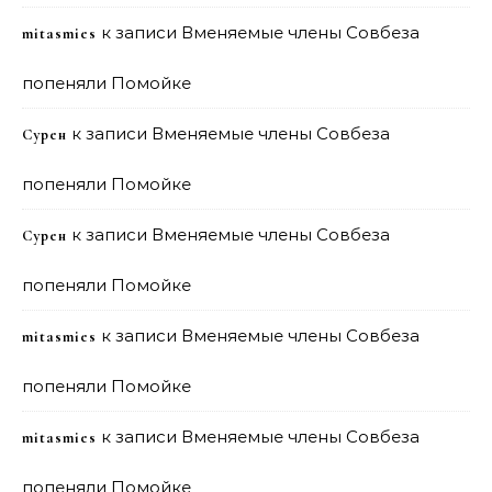
к записи
Вменяемые члены Совбеза
mitasmies
попеняли Помойке
к записи
Вменяемые члены Совбеза
Сурен
попеняли Помойке
к записи
Вменяемые члены Совбеза
Сурен
попеняли Помойке
к записи
Вменяемые члены Совбеза
mitasmies
попеняли Помойке
к записи
Вменяемые члены Совбеза
mitasmies
попеняли Помойке